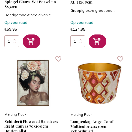
Spiegel Blauw-Wit Porselein
XL 35x68cm
8x32cm
Grappig extra groot bee...
Handgemaakt beeld van e...
Op voorraad
Op voorraad
€59,95
€124,95
Melting Pot -
Melting Pot -
Schilderij Flowered Hairdress
Lampenkap Ango Corail
Right Canvas 70x100cm
Multicolor 40x30cm
Houten Lijst
geborduurd