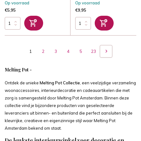
Op voorraad
Op voorraad
€5,95
€9,95
1
2
3
4
5
23
Melting Pot -
Ontdek de unieke
Melting Pot Collectie
, een veelzijdige verzameling
woonaccessoires, interieurdecoratie en cadeauartikelen die met
zorg is samengesteld door Melting Pot Amsterdam. Binnen deze
collectie vind je bijzondere producten van geselecteerde
leveranciers uit binnen- en buitenland die perfect aansluiten bij de
kleurrijke, creatieve en eigenzinnige stijl waar Melting Pot
Amsterdam bekend om staat.
De leukste interieurwinkel voor decoratie en