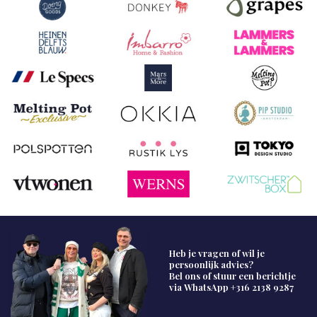
Heb je vragen of wil je
persoonlijk advies?
Bel ons of stuur een berichtje
via WhatsApp
+316 2138 9287