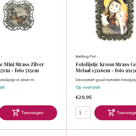
 -
Melting Pot -
je Mini Strass Zilver
Fotolijstje Kroon Strass 
x7cm - foto 5x5cm
Metaal 13x16cm - foto 9x1
tolijstje in zilver m...
Decoratief goud metalen fotolijstj.
aad
Op voorraad
€29,95
Toevoegen
Toevoeg