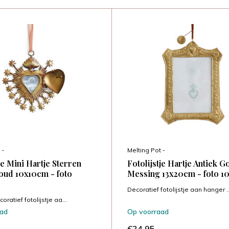
 -
Melting Pot -
je Mini Hartje Sterren
Fotolijstje Hartje Antiek G
oud 10x10cm - foto
Messing 13x20cm - foto 1
Decoratief fotolijstje aan hanger ..
oratief fotolijstje aa...
aad
Op voorraad
€24,95