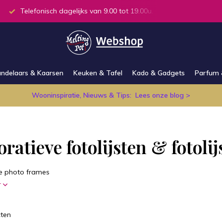
.00u.
Alle producten op voorraad in de winkel
ndelaars & Kaarsen
Keuken & Tafel
Kado & Gadgets
Parfum 
Wooninspiratie, Nieuws & Tips:
Lees onze blog >
ratieve fotolijsten & fotolij
e photo frames
r
ten