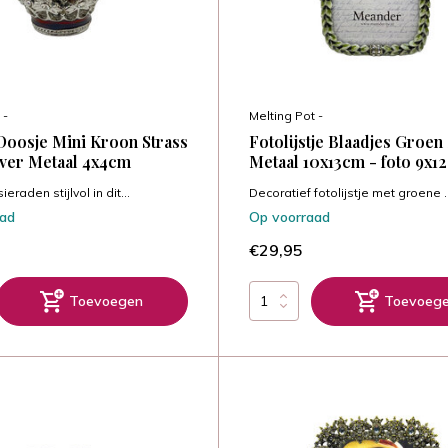
 -
Melting Pot -
Doosje Mini Kroon Strass
Fotolijstje Blaadjes Groen
ver Metaal 4x4cm
Metaal 10x13cm - foto 9x1
eraden stijlvol in dit...
Decoratief fotolijstje met groene ..
aad
Op voorraad
€29,95
Toevoegen
Toevoeg