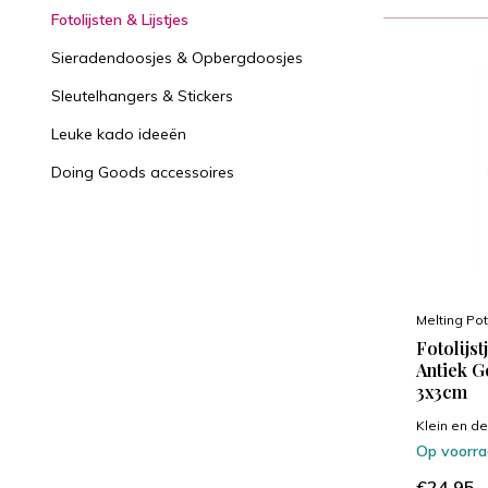
Fotolijsten & Lijstjes
Sieradendoosjes & Opbergdoosjes
Sleutelhangers & Stickers
Leuke kado ideeën
Doing Goods accessoires
Melting Pot
Fotolijst
Antiek G
3x3cm
Klein en dec
Op voorr
€24,95