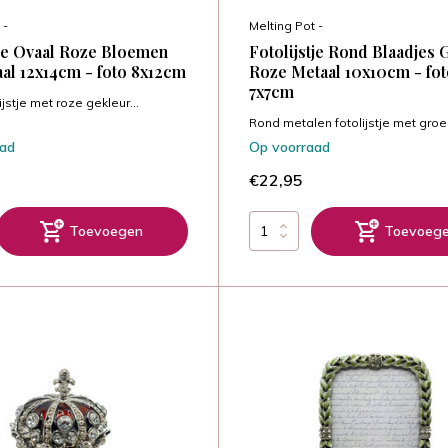
 -
Melting Pot -
tje Ovaal Roze Bloemen
Fotolijstje Rond Blaadjes
al 12x14cm - foto 8x12cm
Roze Metaal 10x10cm - fo
7x7cm
ijstje met roze gekleur...
Rond metalen fotolijstje met groen
aad
Op voorraad
€22,95
Toevoegen
Toevoeg