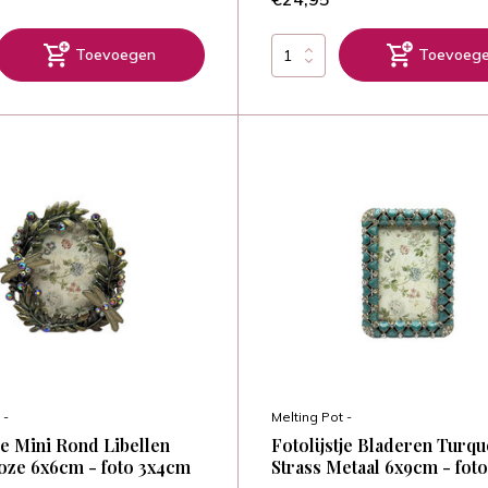
Toevoegen
Toevoeg
 -
Melting Pot -
tje Mini Rond Libellen
Fotolijstje Bladeren Turqu
oze 6x6cm - foto 3x4cm
Strass Metaal 6x9cm - fot