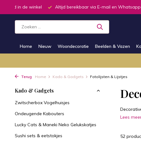
ar via E-mail en Whatsapp
Telefonisch dagelijks van 9.00 tot 19
Home
Nieuw
Woondecoratie
Beelden & Vazen
Ka
Terug
Home
Kado & Gadgets
Fotolijsten & Lijstjes
Deco
Kado & Gadgets
Zwitscherbox Vogelhuisjes
Decorativ
Ondeugende Kabouters
Lees mee
Lucky Cats & Maneki Neko Gelukskatjes
Sushi sets & eetstokjes
52 produc