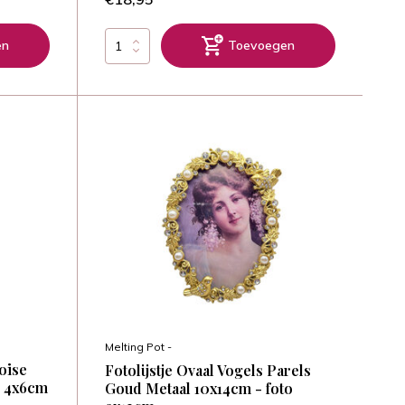
en
Toevoegen
Melting Pot -
oise
Fotolijstje Ovaal Vogels Parels
o 4x6cm
Goud Metaal 10x14cm - foto