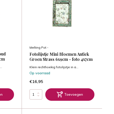
Melting Pot -
Goud
Fotolijstje Mini Bloemen Antiek
3cm
Groen Strass 6x9cm - foto 4x7cm
..
Klein rechthoekig fotolijstje in a...
Op voorraad
€16,95
en
Toevoegen