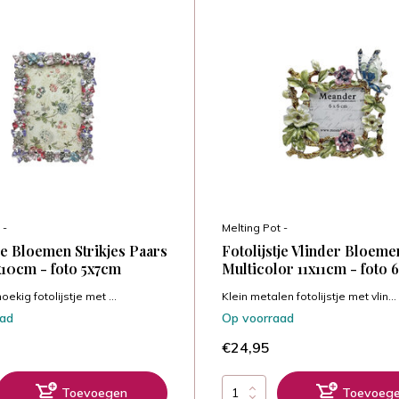
 -
Melting Pot -
tje Bloemen Strikjes Paars
Fotolijstje Vlinder Bloeme
x10cm - foto 5x7cm
Multicolor 11x11cm - foto
oekig fotolijstje met ...
Klein metalen fotolijstje met vlin...
aad
Op voorraad
€24,95
Toevoegen
Toevoeg