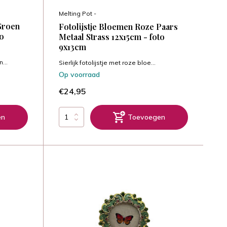
Melting Pot -
 Groen
Fotolijstje Bloemen Roze Paars
to
Metaal Strass 12x15cm - foto
9x13cm
...
Sierlijk fotolijstje met roze bloe...
Op voorraad
€24,95
en
Toevoegen