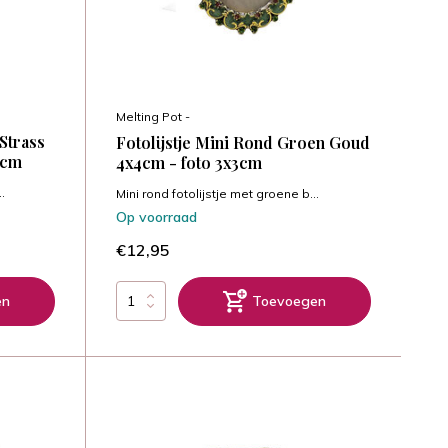
Melting Pot -
 Strass
Fotolijstje Mini Rond Groen Goud
2cm
4x4cm - foto 3x3cm
.
Mini rond fotolijstje met groene b...
Op voorraad
€12,95
en
Toevoegen