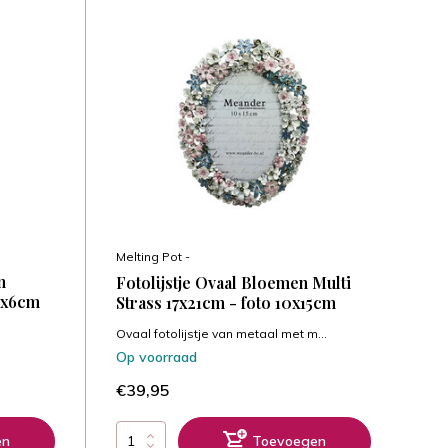
Melting Pot -
n
Fotolijstje Ovaal Bloemen Multi
 6x6cm
Strass 17x21cm - foto 10x15cm
Ovaal fotolijstje van metaal met m...
Op voorraad
€39,95
en
Toevoegen