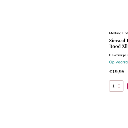
Melting Pot
Sieraad 
Rood Zil
Bewaar je si
Op voorr
€19,95