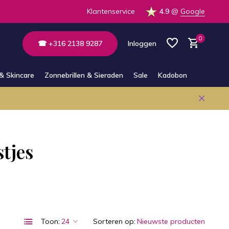
Klantenservice
4.9
@
Google
0
☎ +316 2138 9287
Inloggen
& Skincare
Zonnebrillen & Sieraden
Sale
Kadobon
Account aanmaken
Account aanmaken
stjes
Toon:
Sorteren op: