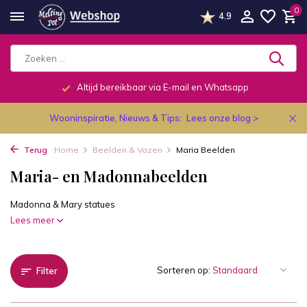
0
4.9
Telefonisch dagelijks van 9.00 tot 19.00u.
Wooninspiratie, Nieuws & Tips:
Lees onze blog >
Terug
Home
Beelden & Vazen
Maria Beelden
Maria- en Madonnabeelden
Madonna & Mary statues
Lees meer
Sorteren op:
Filter