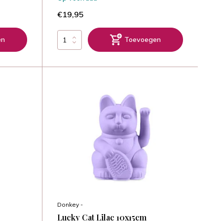
€19,95
en
Toevoegen
Donkey -
Lucky Cat Lilac 10x15cm