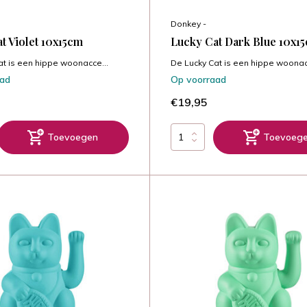
Donkey -
t Violet 10x15cm
Lucky Cat Dark Blue 10x1
at is een hippe woonacce...
De Lucky Cat is een hippe woonac
aad
Op voorraad
€19,95
Toevoegen
Toevoeg