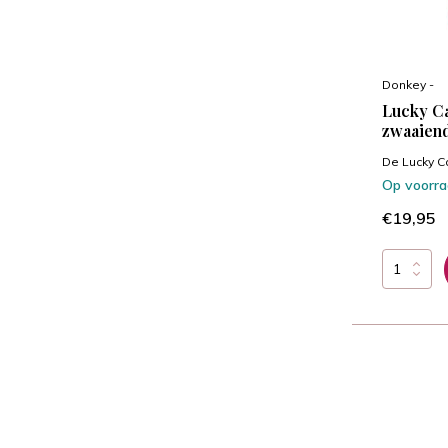
Donkey -
Lucky Ca
zwaaien
De Lucky C
Op voorr
€19,95