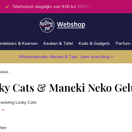
.00u.
Alle producten op voorraad in de winkel
ndelaars & Kaarsen
Keuken & Tafel
Kado & Gadgets
Parfum 
Wooninspiratie, Nieuws & Tips:
Lees onze blog >
luk...
ky Cats & Maneki Neko Gel
waving Lucky Cats
r
ten