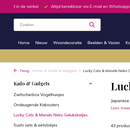
ar via E-mail en Whatsapp
Telefonisch dagelijks van 9.00 tot 19
Home
Nieuw
Woondecoratie
Beelden & Vazen
Ka
Terug
Home
Kado & Gadgets
Lucky Cats & Maneki Neko Ge
Luc
Kado & Gadgets
Zwitscherbox Vogelhuisjes
Japanese 
Ondeugende Kabouters
Lees mee
Lucky Cats & Maneki Neko Gelukskatjes
Sushi sets & eetstokjes
43 produc