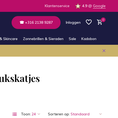
Klantenservice
4.9
@
Google
0
☎ +316 2138 9287
Inloggen
& Skincare
Zonnebrillen & Sieraden
Sale
Kadobon
Account aanmaken
Account aanmaken
ukskatjes
Toon:
Sorteren op: