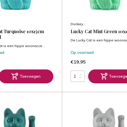
Donkey -
t Turquoise 10x15cm
Lucky Cat Mint Green 10x
d
De Lucky Cat is een hippe woonac
at is een hippe woonacce...
aad
Op voorraad
€19,95
Toevoegen
Toevoeg