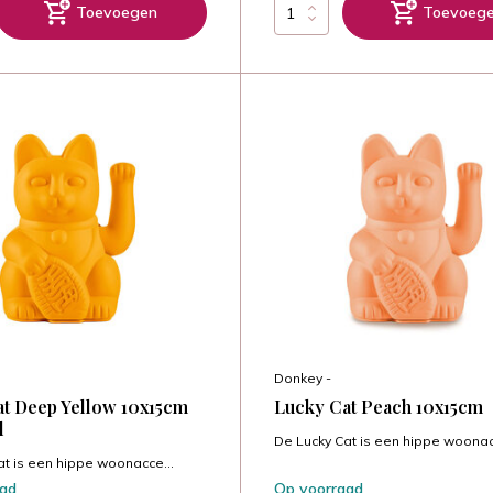
Toevoegen
Toevoeg
Donkey -
t Deep Yellow 10x15cm
Lucky Cat Peach 10x15cm
d
De Lucky Cat is een hippe woonac
at is een hippe woonacce...
aad
Op voorraad