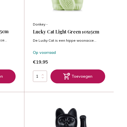
Donkey -
15cm
Lucky Cat Light Green 10x15cm
ce...
De Lucky Cat is een hippe woonacce...
Op voorraad
€19,95
en
Toevoegen