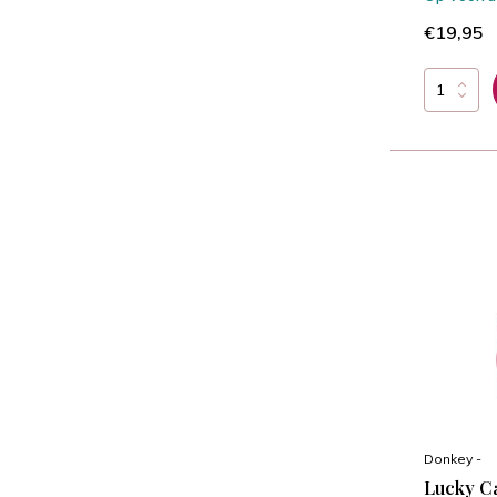
€19,95
Donkey -
Lucky Ca