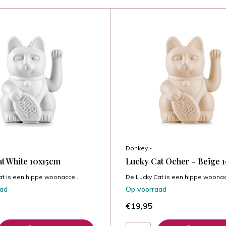
Donkey -
t White 10x15cm
Lucky Cat Ocher - Beige 
at is een hippe woonacce...
De Lucky Cat is een hippe woonac
aad
Op voorraad
€19,95