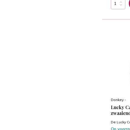
Donkey -
Lucky Ca
zwaaien
De Lucky C
Op voorr