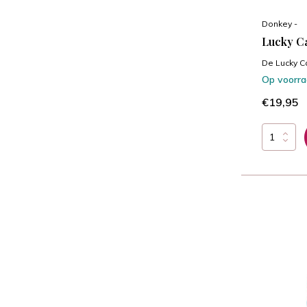
Donkey -
Lucky Ca
De Lucky C
Op voorr
€19,95