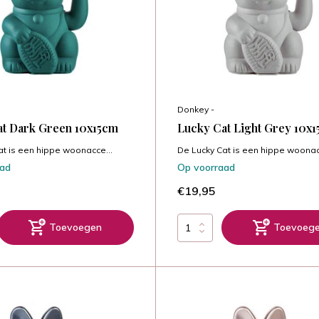
Donkey -
at Dark Green 10x15cm
Lucky Cat Light Grey 10x
at is een hippe woonacce...
De Lucky Cat is een hippe woonac
aad
Op voorraad
€19,95
Toevoegen
Toevoeg