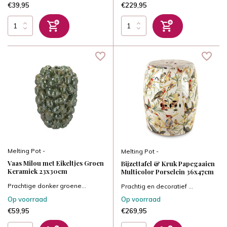
€39,95
€229,95
Melting Pot -
Melting Pot -
Vaas Milou met Eikeltjes Groen
Bijzettafel & Kruk Papegaaien
Keramiek 23x30cm
Multicolor Porselein 36x47cm
Prachtige donker groene...
Prachtig en decoratief ...
Op voorraad
Op voorraad
€59,95
€269,95