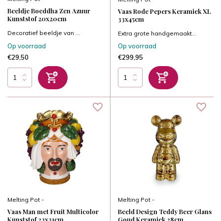
Beeldje Boeddha Zen Azuur
Vaas Rode Pepers Keramiek XL
Kunststof 20x20cm
33x45cm
Decoratief beeldje van ...
Extra grote handgemaakt...
Op voorraad
Op voorraad
€29,50
€299,95
Melting Pot -
Melting Pot -
Vaas Man met Fruit Multicolor
Beeld Design Teddy Beer Glans
Kunststof 23x31cm
Goud Keramiek 28cm