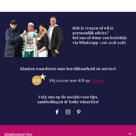
Heb je vragen of wil je
persoonlijk advies?
Bel ons of stuur een berichtje
via WhatsApp
+316 2138 9287
Klanten waarderen onze bereikbaarheid en service!
4.9
Wij scoren een
4.9
op
Google
Volg ons op de socials voor tips,
aanbiedingen & leuke winacties!
Klantenservice