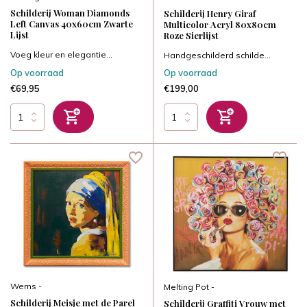
Schilderij Woman Diamonds
Schilderij Henry Giraf
Left Canvas 40x60cm Zwarte
Multicolor Acryl 80x80cm
Lijst
Roze Sierlijst
Voeg kleur en elegantie...
Handgeschilderd schilde...
Op voorraad
Op voorraad
€69,95
€199,00
Werns -
Melting Pot -
Schilderij Meisje met de Parel
Schilderij Graffiti Vrouw met