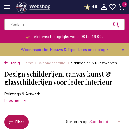
0
4.9
Telefonisch dagelijks van 9.00 tot 19.00u.
Wooninspiratie, Nieuws & Tips:
Lees onze blog >
Terug
Home
Woondecoratie
Schilderijen & Kunstwerken
Design schilderijen, canvas kunst &
glasschilderijen voor ieder interieur
Paintings & Artwork
Lees meer
Sorteren op:
Filter