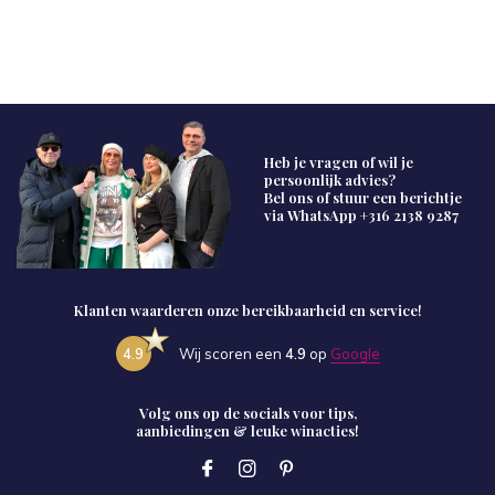
Heb je vragen of wil je
persoonlijk advies?
Bel ons of stuur een berichtje
via WhatsApp
+316 2138 9287
Klanten waarderen onze bereikbaarheid en service!
4.9
Wij scoren een
4.9
op
Google
Volg ons op de socials voor tips,
aanbiedingen & leuke winacties!