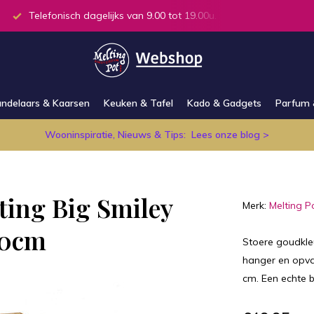
Telefonisch dagelijks van 9.00 tot 19.00u.
Alle producten
ndelaars & Kaarsen
Keuken & Tafel
Kado & Gadgets
Parfum 
Wooninspiratie, Nieuws & Tips:
Lees onze blog >
ting Big Smiley
Merk:
Melting P
50cm
Stoere goudkle
hanger en opval
cm. Een echte b