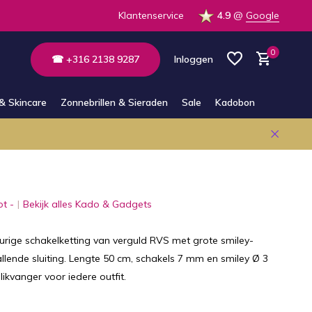
 op voorraad in de winkel
Klantenservice
4.9
@
Google
0
☎ +316 2138 9287
Inloggen
& Skincare
Zonnebrillen & Sieraden
Sale
Kadobon
Account aanmaken
Account aanmaken
ot -
Bekijk alles Kado & Gadgets
urige schakelketting van verguld RVS met grote smiley-
lende sluiting. Lengte 50 cm, schakels 7 mm en smiley Ø 3
likvanger voor iedere outfit.