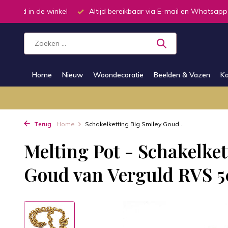
oorraad in de winkel
Altijd bereikbaar via E-mail en Whatsapp
Home
Nieuw
Woondecoratie
Beelden & Vazen
Ka
Terug
Home
Schakelketting Big Smiley Goud...
Melting Pot - Schakelket
Goud van Verguld RVS 