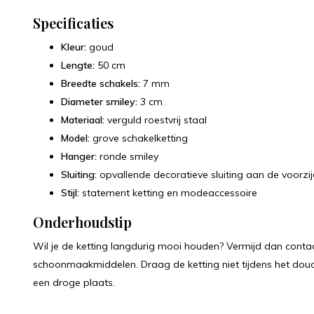
Specificaties
Kleur:
goud
Lengte:
50 cm
Breedte schakels:
7 mm
Diameter smiley:
3 cm
Materiaal:
verguld roestvrij staal
Model:
grove schakelketting
Hanger:
ronde smiley
Sluiting:
opvallende decoratieve sluiting aan de voorzi
Stijl:
statement ketting en modeaccessoire
Onderhoudstip
Wil je de ketting langdurig mooi houden? Vermijd dan conta
schoonmaakmiddelen. Draag de ketting niet tijdens het d
een droge plaats.