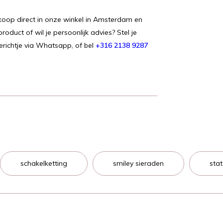
f koop direct in onze winkel in Amsterdam en
product of wil je persoonlijk advies? Stel je
berichtje via Whatsapp, of bel
+316 2138 9287
schakelketting
smiley sieraden
sta