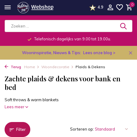
0
4.9
Telefonisch dagelijks van 9.00 tot 19.00u.
Wooninspiratie, Nieuws & Tips:
Lees onze blog >
Terug
Home
Woondecoratie
Plaids & Dekens
Zachte plaids & dekens voor bank en
bed
Soft throws & warm blankets
Lees meer
Sorteren op:
Filter