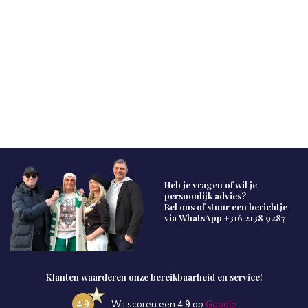
Heb je vragen of wil je
persoonlijk advies?
Bel ons of stuur een berichtje
via WhatsApp
+316 2138 9287
Klanten waarderen onze bereikbaarheid en service!
4.9
Wij scoren een
4.9
op
Google