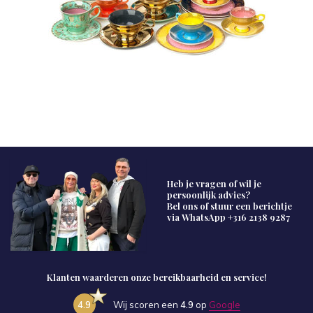
Heb je vragen of wil je
persoonlijk advies?
Bel ons of stuur een berichtje
via WhatsApp
+316 2138 9287
Klanten waarderen onze bereikbaarheid en service!
4.9
Wij scoren een
4.9
op
Google