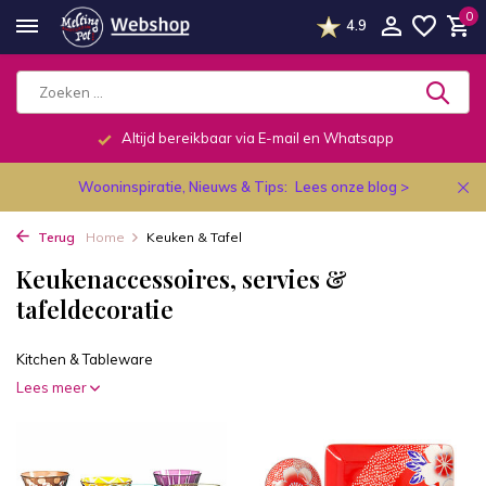
0
4.9
Altijd bereikbaar via E-mail en Whatsapp
Wooninspiratie, Nieuws & Tips:
Lees onze blog >
Terug
Home
Keuken & Tafel
Keukenaccessoires, servies &
tafeldecoratie
Kitchen & Tableware
Lees meer