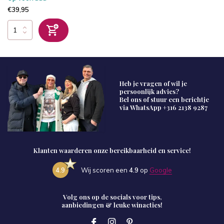
€39,95
Heb je vragen of wil je
persoonlijk advies?
Bel ons of stuur een berichtje
via WhatsApp
+316 2138 9287
Klanten waarderen onze bereikbaarheid en service!
4.9
Wij scoren een
4.9
op
Google
Volg ons op de socials voor tips,
aanbiedingen & leuke winacties!