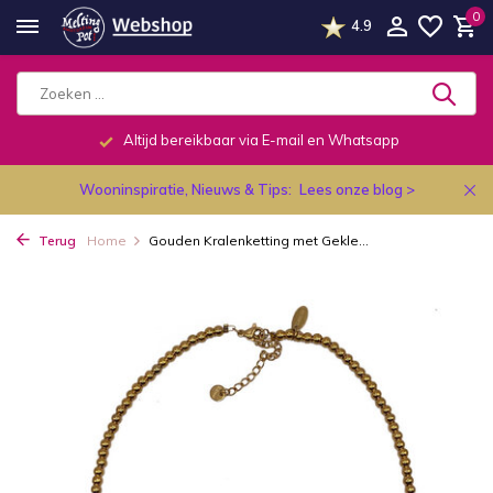
0
4.9
Altijd bereikbaar via E-mail en Whatsapp
Wooninspiratie, Nieuws & Tips:
Lees onze blog >
Terug
Home
Gouden Kralenketting met Gekle...