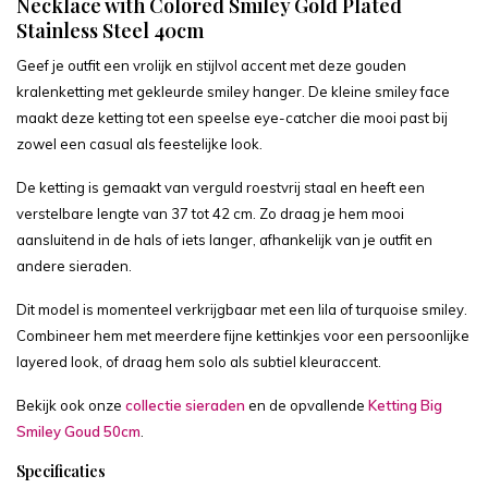
Necklace with Colored Smiley Gold Plated
Stainless Steel 40cm
Geef je outfit een vrolijk en stijlvol accent met deze gouden
kralenketting met gekleurde smiley hanger. De kleine smiley face
maakt deze ketting tot een speelse eye-catcher die mooi past bij
zowel een casual als feestelijke look.
De ketting is gemaakt van verguld roestvrij staal en heeft een
verstelbare lengte van 37 tot 42 cm. Zo draag je hem mooi
aansluitend in de hals of iets langer, afhankelijk van je outfit en
andere sieraden.
Dit model is momenteel verkrijgbaar met een lila of turquoise smiley.
Combineer hem met meerdere fijne kettinkjes voor een persoonlijke
layered look, of draag hem solo als subtiel kleuraccent.
Bekijk ook onze
collectie sieraden
en de opvallende
Ketting Big
Smiley Goud 50cm
.
Specificaties