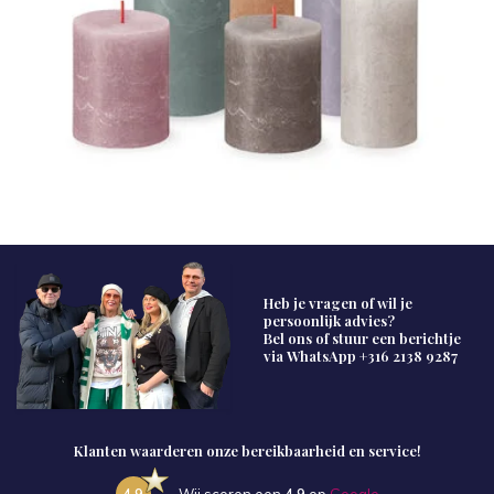
Heb je vragen of wil je
persoonlijk advies?
Bel ons of stuur een berichtje
via WhatsApp
+316 2138 9287
Klanten waarderen onze bereikbaarheid en service!
4.9
Wij scoren een
4.9
op
Google