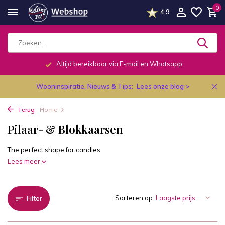
0
4.9
Altijd bereikbaar via E-mail en Whatsapp
Wooninspiratie, Nieuws & Tips:
Lees onze blog >
Terug
Home
Pilaar- & Blokkaarsen
The perfect shape for candles
Lees meer
Sorteren op:
Filter