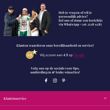
Heb je vragen of wil je
persoonlijk advies?
Bel ons of stuur een berichtje
via WhatsApp
+316 2138 9287
Klanten waarderen onze bereikbaarheid en service!
4.9
Wij scoren een
4.9
op
Google
Volg ons op de socials voor tips,
aanbiedingen & leuke winacties!
Klantenservice