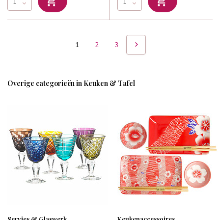
1
2
3
Overige categorieën in Keuken & Tafel
Servies & Glaswerk
Keukenaccessoires