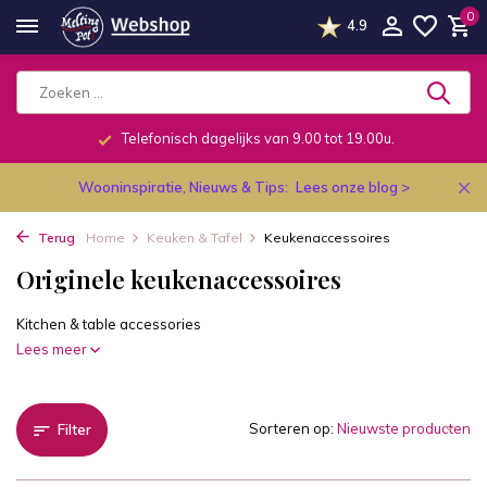
0
4.9
Telefonisch dagelijks van 9.00 tot 19.00u.
Wooninspiratie, Nieuws & Tips:
Lees onze blog >
Terug
Home
Keuken & Tafel
Keukenaccessoires
Originele keukenaccessoires
Kitchen & table accessories
Lees meer
Sorteren op:
Filter