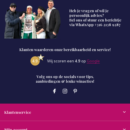
Heb je vragen of wil je
persoonlijk advies?
Bel ons of stuur een berichtje
via WhatsApp
+316 2138 9287
Klanten waarderen onze bereikbaarheid en service!
4.9
Wij scoren een
4.9
op
Google
Volg ons op de socials voor tips,
aanbiedingen & leuke winacties!
Klantenservice
Mijn account