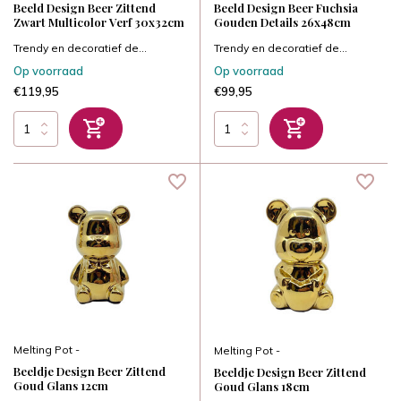
Beeld Design Beer Zittend
Beeld Design Beer Fuchsia
Zwart Multicolor Verf 30x32cm
Gouden Details 26x48cm
Trendy en decoratief de...
Trendy en decoratief de...
Op voorraad
Op voorraad
€119,95
€99,95
Melting Pot -
Melting Pot -
Beeldje Design Beer Zittend
Beeldje Design Beer Zittend
Goud Glans 12cm
Goud Glans 18cm