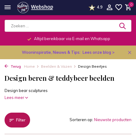
0
4.9
Telefonisch dagelijks van 9.00 tot 19.00u.
Wooninspiratie, Nieuws & Tips:
Lees onze blog >
Terug
Home
Beelden & Vazen
Design Beertjes
Design beren & teddybeer beelden
Design bear sculptures
Lees meer
Sorteren op:
Filter