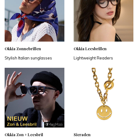
Okkia Zonnebrillen
Okkia Leesbrillen
Stylish Italian sunglasses
Lightweight Readers
Okkia Zon + Leesbril
Sieraden