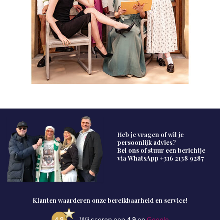
Heb je vragen of wil je
persoonlijk advies?
Bel ons of stuur een berichtje
via WhatsApp
+316 2138 9287
Klanten waarderen onze bereikbaarheid en service!
4.9
Wij scoren een
4.9
op
Google