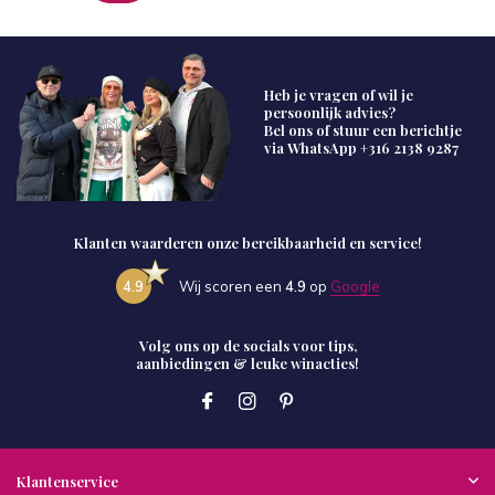
Heb je vragen of wil je
persoonlijk advies?
Bel ons of stuur een berichtje
via WhatsApp
+316 2138 9287
Klanten waarderen onze bereikbaarheid en service!
4.9
Wij scoren een
4.9
op
Google
Volg ons op de socials voor tips,
aanbiedingen & leuke winacties!
Klantenservice