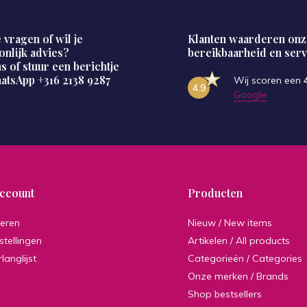
 vragen of wil je
Klanten waarderen onz
onlijk advies?
bereikbaarheid en serv
s of stuur een berichtje
hatsApp
+316 2138 9287
Wij scoren een
4.9
Google
account
Producten
reren
Nieuw / New items
stellingen
Artikelen / All products
rlanglijst
Categorieën / Categories
Onze merken / Brands
Shop bestsellers