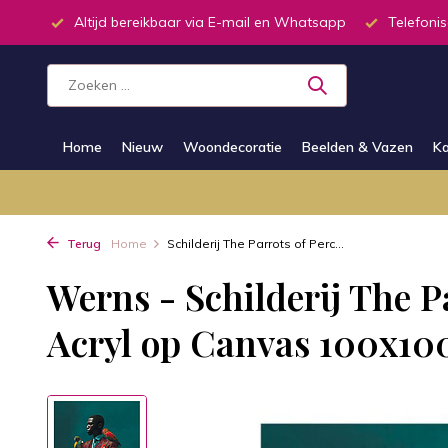
inkel
Altijd bereikbaar via E-mail en Whatsapp
Telefonis
Home
Nieuw
Woondecoratie
Beelden & Vazen
Ka
Terug
Home
Schilderij The Parrots of Perc...
Werns - Schilderij The P
Acryl op Canvas 100x1