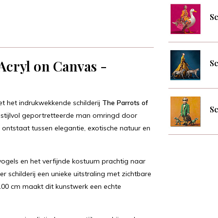
Sc
 Acryl on Canvas -
Sc
met het indrukwekkende schilderij
The Parrots of
Sc
stijlvol geportretteerde man omringd door
ontstaat tussen elegantie, exotische natuur en
vogels en het verfijnde kostuum prachtig naar
schilderij een unieke uitstraling met zichtbare
x100 cm maakt dit kunstwerk een echte