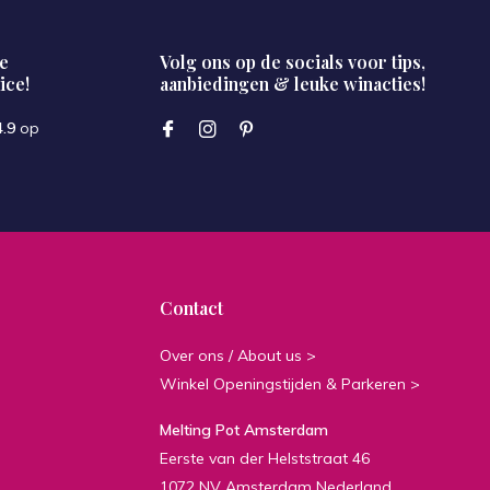
e
Volg ons op de socials voor tips,
ice!
aanbiedingen & leuke winacties!
4.9
op
Contact
Over ons / About us >
Winkel Openingstijden & Parkeren >
Melting Pot Amsterdam
Eerste van der Helststraat 46
1072 NV Amsterdam Nederland