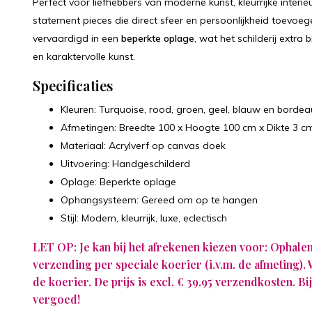
Perfect voor liefhebbers van moderne kunst, kleurrijke interi
statement pieces die direct sfeer en persoonlijkheid toevoeg
vervaardigd in een
beperkte oplage
, wat het schilderij extra
en karaktervolle kunst.
Specificaties
Kleuren: Turquoise, rood, groen, geel, blauw en bordea
Afmetingen: Breedte 100 x Hoogte 100 cm x Dikte 3 c
Materiaal: Acrylverf op canvas doek
Uitvoering: Handgeschilderd
Oplage: Beperkte oplage
Ophangsysteem: Gereed om op te hangen
Stijl: Modern, kleurrijk, luxe, eclectisch
LET OP: Je kan bij het afrekenen kiezen voor: Ophale
verzending per speciale koerier (i.v.m. de afmeting).
de koerier. De prijs is excl. € 39.95 verzendkosten. 
vergoed!