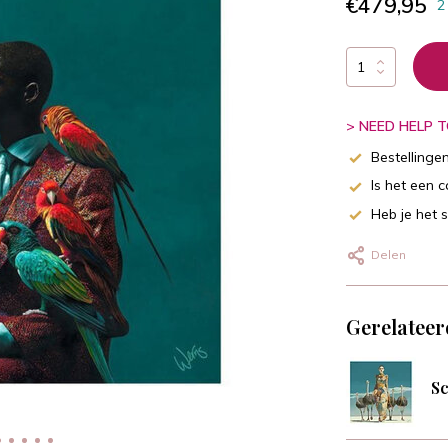
€479,95
2
> NEED HELP TO
Bestellinge
Is het een 
Heb je het 
Delen
Gerelateer
Sc