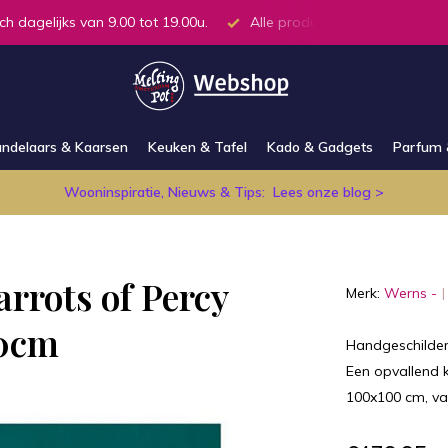
ch dagelijks van 9.00 tot 19.00u.
Alle producten op voorraad in
ndelaars & Kaarsen
Keuken & Tafel
Kado & Gadgets
Parfum 
Wooninspiratie, Nieuws & Tips:
Lees onze blog >
arrots of Percy
Merk:
Werns -
00cm
Handgeschilderd
Een opvallend k
100x100 cm, va