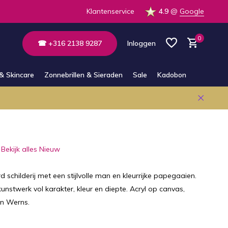
 de winkel
Altijd bereikbaar via E-mail en Whatsapp
Klantenservice
4.9
@
Google
0
☎ +316 2138 9287
Inloggen
& Skincare
Zonnebrillen & Sieraden
Sale
Kadobon
Account aanmaken
Account aanmaken
Bekijk alles Nieuw
 schilderij met een stijlvolle man en kleurrijke papegaaien.
unstwerk vol karakter, kleur en diepte. Acryl op canvas,
n Werns.