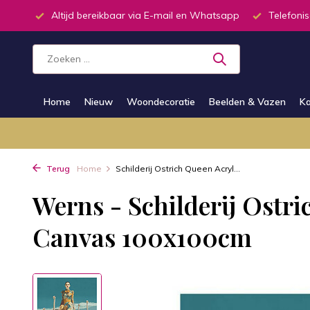
inkel
Altijd bereikbaar via E-mail en Whatsapp
Telefonis
Home
Nieuw
Woondecoratie
Beelden & Vazen
Ka
Terug
Home
Schilderij Ostrich Queen Acryl...
Werns - Schilderij Ostri
Canvas 100x100cm