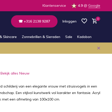
 de winkel
Altijd bereikbaar via E-mail en Whatsapp
Klantenservice
4.9
@
Google
0
☎ +316 2138 9287
Inloggen
& Skincare
Zonnebrillen & Sieraden
Sale
Kadobon
Account aanmaken
Account aanmaken
Bekijk alles Nieuw
 schilderij van een elegante vrouw met struisvogels in een
andschap. Een stijlvol kunstwerk vol karakter en fantasie. Acryl
 met een afmeting van 100x100 cm.