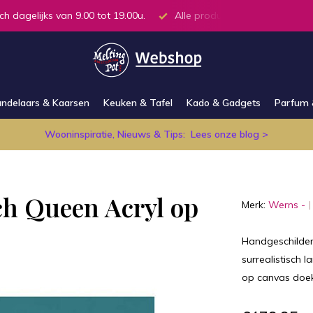
ch dagelijks van 9.00 tot 19.00u.
Alle producten op voorraad in
ndelaars & Kaarsen
Keuken & Tafel
Kado & Gadgets
Parfum 
Wooninspiratie, Nieuws & Tips:
Lees onze blog >
ch Queen Acryl op
Merk:
Werns -
Handgeschilderd
surrealistisch l
op canvas doek