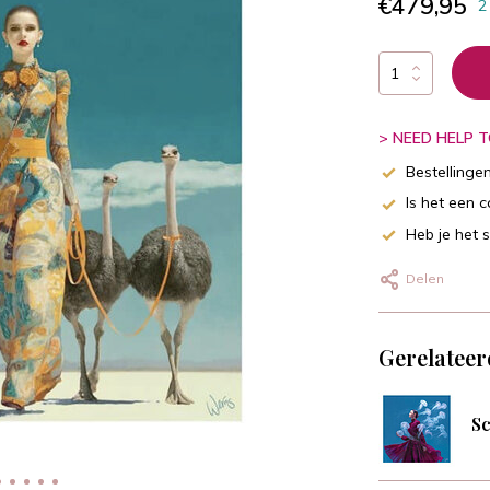
€479,95
2
> NEED HELP TO
Bestellinge
Is het een 
Heb je het 
Delen
Gerelateer
Sc