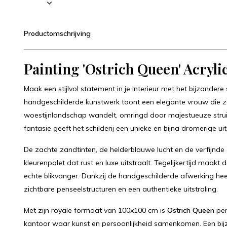
Productomschrijving
Painting 'Ostrich Queen' Acryl
Maak een stijlvol statement in je interieur met het bijzondere 
handgeschilderde kunstwerk toont een elegante vrouw die ze
woestijnlandschap wandelt, omringd door majestueuze strui
fantasie geeft het schilderij een unieke en bijna dromerige uit
De zachte zandtinten, de helderblauwe lucht en de verfijnde
kleurenpalet dat rust en luxe uitstraalt. Tegelijkertijd maak
echte blikvanger. Dankzij de handgeschilderde afwerking he
zichtbare penseelstructuren en een authentieke uitstraling.
Met zijn royale formaat van 100x100 cm is
Ostrich Queen
per
kantoor waar kunst en persoonlijkheid samenkomen. Een bijz