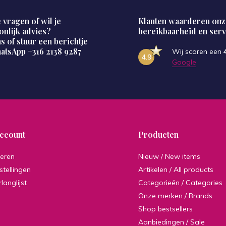
 vragen of wil je
Klanten waarderen onz
onlijk advies?
bereikbaarheid en serv
s of stuur een berichtje
hatsApp
+316 2138 9287
Wij scoren een
4.9
Google
account
Producten
reren
Nieuw / New items
stellingen
Artikelen / All products
rlanglijst
Categorieën / Categories
Onze merken / Brands
Shop bestsellers
Aanbiedingen / Sale