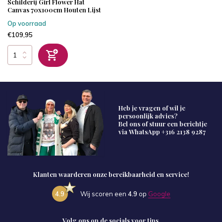
Schilderij Girl Flower Hat
Canvas 70x100cm Houten Lijst
Op voorraad
€109,95
Heb je vragen of wil je
persoonlijk advies?
Bel ons of stuur een berichtje
via WhatsApp
+316 2138 9287
Klanten waarderen onze bereikbaarheid en service!
4.9
Wij scoren een
4.9
op
Google
Volg ons op de socials voor tips,