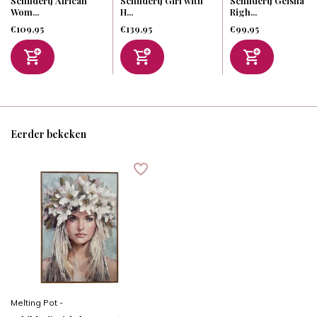
Schilderij African
Schilderij Girl with
Schilderij Geisha
Wom...
H...
Righ...
€109,95
€139,95
€99,95
Eerder bekeken
Melting Pot -