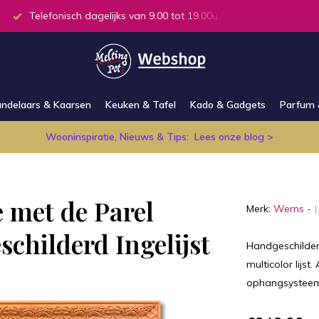
.00 tot 19.00u.
Alle producten op voorraad in de winkel
ndelaars & Kaarsen
Keuken & Tafel
Kado & Gadgets
Parfum 
Wooninspiratie, Nieuws & Tips:
Lees onze blog >
e met de Parel
Merk:
Werns -
hilderd Ingelijst
Handgeschilderd
multicolor lijst
ophangsysteem