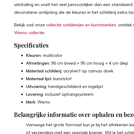
uitstraling en voelt het veel persoonlijker dan een standaard 
decoratieve omlijsting die de kleuren in het schilderij extra la
Bekijk ook onze
collectie schilderijen en kunstwerken
, ontdek
Werns-collectie
.
Specificaties
Kleuren:
multicolor
Afmetingen:
95 cm breed × 95 cm hoog × 4 cm diep
Materiaal schilderij:
acrylverf op canvas doek
Materiaal lijst:
kunststof
Uitvoering:
handgeschilderd en ingelijst
Levering:
inclusief ophangsysteem
Merk:
Werns
Belangrijke informatie over ophalen en be
Vanwege het grote formaat kun je bij het afrekenen k
of verzending met een speciale koerier. Wil je het schi