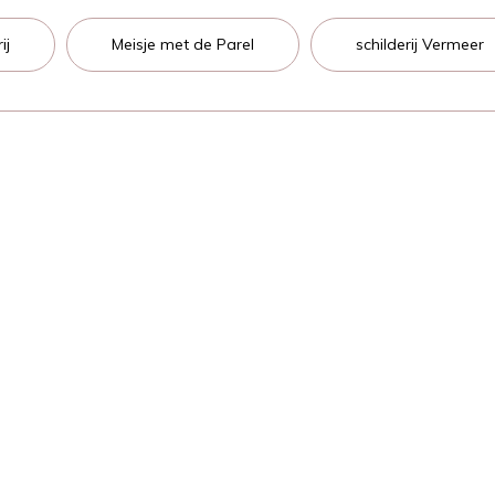
ij
Meisje met de Parel
schilderij Vermeer