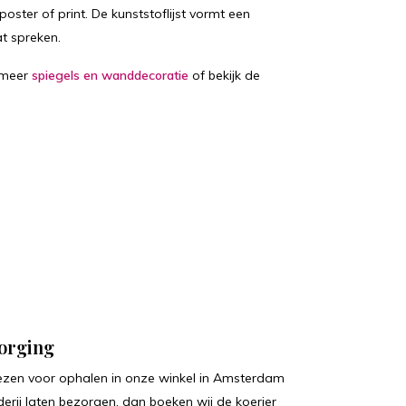
poster of print. De kunststoflijst vormt een
at spreken.
 meer
spiegels en wanddecoratie
of bekijk de
zorging
iezen voor ophalen in onze winkel in Amsterdam
lderij laten bezorgen, dan boeken wij de koerier