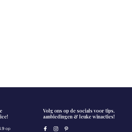
e
Volg ons op de socials voor tips,
ice!
aanbiedingen & leuke winacties!
4.9
op