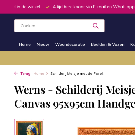
 bereikbaar via E-mail en Whatsapp
Telefonisch dagelijks van 9
Home
Nieuw
Woondecoratie
Beelden & Vazen
Ka
Terug
Home
Schilderij Meisje met de Parel...
Werns - Schilderij Meisj
Canvas 95x95cm Handgesc