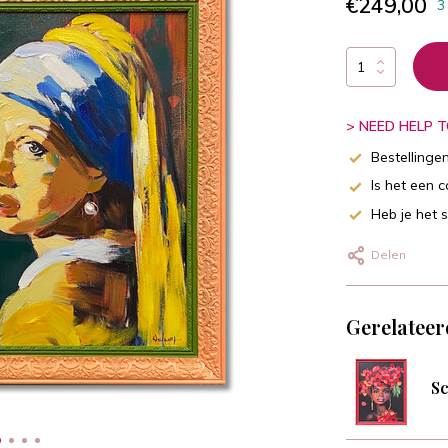
€249,00
3
> NEED HELP TO
Bestellinge
Is het een 
Heb je het 
Delen
Gerelateer
Sc