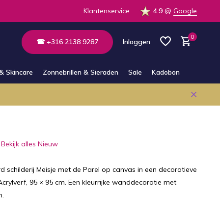
Klantenservice
4.9
@
Google
0
☎ +316 2138 9287
Inloggen
& Skincare
Zonnebrillen & Sieraden
Sale
Kadobon
Account aanmaken
Account aanmaken
Bekijk alles Nieuw
 schilderij Meisje met de Parel op canvas in een decoratieve
. Acrylverf, 95 × 95 cm. Een kleurrijke wanddecoratie met
.