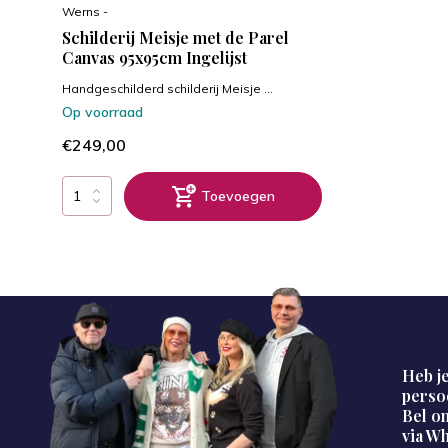
Werns -
Schilderij Meisje met de Parel
Canvas 95x95cm Ingelijst
Handgeschilderd schilderij Meisje ...
Op voorraad
€249,00
Toevoegen
Heb je
perso
Bel on
via W