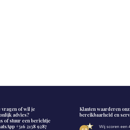
 vragen of wil je
Klanten waarderen onz
onlijk advies?
bereikbaarheid en serv
s of stuur een berichtje
hatsApp
+316 2138 9287
Wij scoren een
4.9