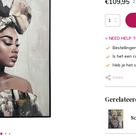
€109,95
2
> NEED HELP TO
Bestellinge
Is het een 
Heb je het 
Delen
Gerelateer
Sc