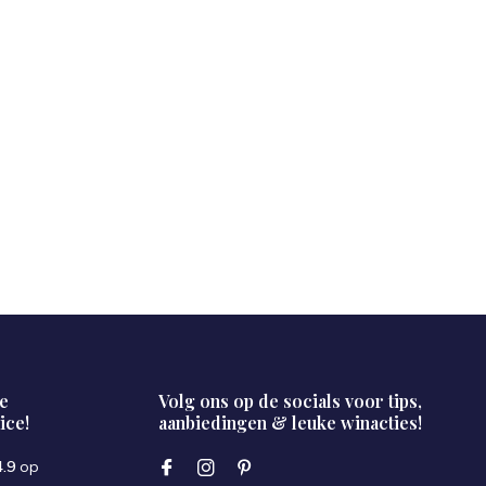
e
Volg ons op de socials voor tips,
ice!
aanbiedingen & leuke winacties!
4.9
op