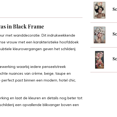
Sc
vas in Black Frame
Sc
rieur met wanddecoratie. Dit indrukwekkende
ikaanse vrouw met een karakteristieke hoofddoek
ubtiele kleurovergangen geven het schilderij
Sc
tewerking waarbij iedere penseelstreek
achte nuances van crème, beige, taupe en
e perfect past binnen een modern, hotel chic,
erking en laat de kleuren en details nog beter tot
childerij een opvallende blikvanger boven een