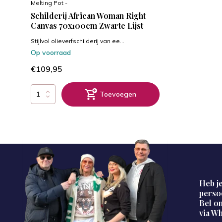
Melting Pot -
Schilderij African Woman Right
Canvas 70x100cm Zwarte Lijst
Stijlvol olieverfschilderij van ee...
Op voorraad
€109,95
Toevoegen
Heb je
perso
Bel on
via W