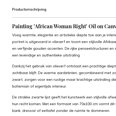
Productomschrijving
Painting 'African Woman Right' Oil on Can
Voeg warmte, elegantie en artistieke diepte toe aan je inte
portret is uitgevoerd in olieverf en toont een stijlvolle Afr
en verfijnde gouden accenten. De rijke penseelstructuren en s
een levendige en authentieke uitstraling.
Dankzij het gebruik van olieverf ontstaat een prachtige diep
zichtbaar blijft. De warme aardetinten, gecombineerd met z
zwart, zorgen voor een rustige maar krachtige uitstraling di
bohemian of eigentijds interieur.
De strakke zwarte lijst geeft het kunstwerk een stijlvolle afw
hun recht komen. Met een formaat van 70x100 cm vormt dit s
bank, dressoir of eettafel zonder de ruimte te domineren.