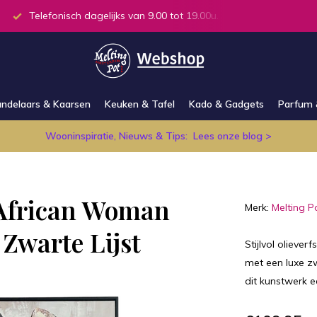
agelijks van 9.00 tot 19.00u.
Alle producten op voorraad in de
ndelaars & Kaarsen
Keuken & Tafel
Kado & Gadgets
Parfum 
Wooninspiratie, Nieuws & Tips:
Lees onze blog >
j African Woman
Merk:
Melting P
Zwarte Lijst
Stijlvol olieve
met een luxe zw
dit kunstwerk e