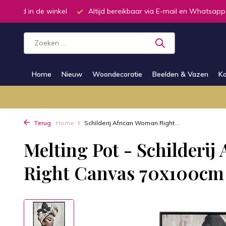
el
Altijd bereikbaar via E-mail en Whatsapp
Telefonisch d
Home
Nieuw
Woondecoratie
Beelden & Vazen
Ka
Terug
Home
Schilderij African Woman Right...
Melting Pot - Schilderi
Right Canvas 70x100cm 