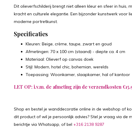
Dit olieverfschilderij brengt niet alleen kleur en sfeer in hui
kracht en culturele elegantie. Een bijzonder kunstwerk voor 
moderne portretkunst.
Specificaties
Kleuren: Beige, crème, taupe, zwart en goud
Afmetingen: 70 x 100 cm (staand) - diepte ca. 4 cm
Materiaal: Olieverf op canvas doek
Stijl: Modern, hotel chic, bohemian, werelds
Toepassing: Woonkamer, slaapkamer, hal of kantoor
LET OP: i.v.m. de afmeting zijn de verzendkosten €15,
Shop en bestel je wanddecoratie online in de webshop of koo
dit product of wil je persoonlijk advies? Stel je vraag via de m
berichtje via Whatsapp, of bel
+316 2138 9287