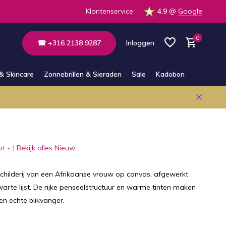
 winkel
Klantenservice
4.9
@
Google
0
☎ +316 2138 9287
Inloggen
& Skincare
Zonnebrillen & Sieraden
Sale
Kadobon
Account aanmaken
Account aanmaken
ot -
Bekijk alles Nieuw
rfschilderij van een Afrikaanse vrouw op canvas, afgewerkt
arte lijst. De rijke penseelstructuur en warme tinten maken
en echte blikvanger.