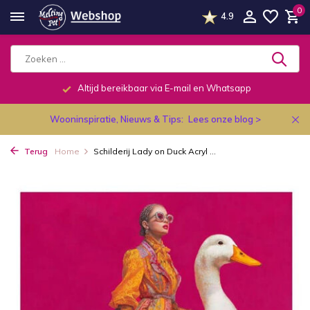
0
4.9
Altijd bereikbaar via E-mail en Whatsapp
Wooninspiratie, Nieuws & Tips:
Lees onze blog >
Terug
Home
Schilderij Lady on Duck Acryl ...