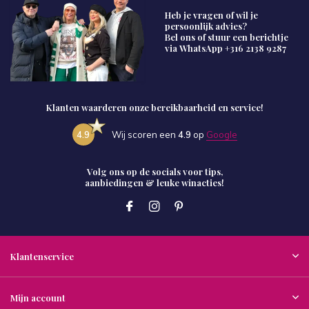
Heb je vragen of wil je
persoonlijk advies?
Bel ons of stuur een berichtje
via WhatsApp
+316 2138 9287
Klanten waarderen onze bereikbaarheid en service!
4.9
Wij scoren een
4.9
op
Google
Volg ons op de socials voor tips,
aanbiedingen & leuke winacties!
Klantenservice
Mijn account