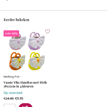
Eerder bekeken
sale 60%
Melting Pot -
Vaasje Yfke Handtas met Strik
18x17cm in 4 kleuren
Op voorraad
€24,95
€9,95