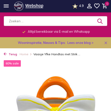
0
4.9
Altijd bereikbaar via E-mail en Whatsapp
Wooninspiratie, Nieuws & Tips:
Lees onze blog >
Terug
Home
Vaasje Yfke Handtas met Strik ...
60% sale