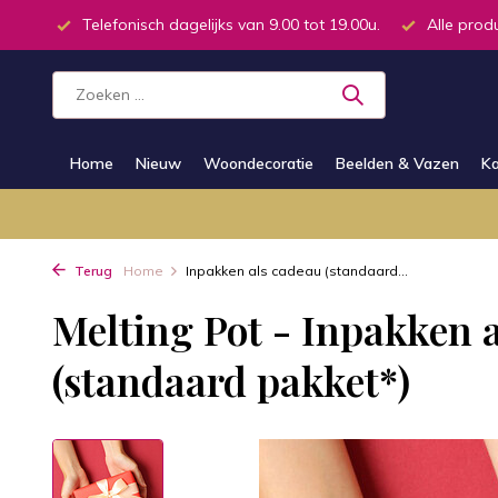
tsapp
Telefonisch dagelijks van 9.00 tot 19.00u.
Alle prod
Home
Nieuw
Woondecoratie
Beelden & Vazen
Ka
Terug
Home
Inpakken als cadeau (standaard...
Melting Pot - Inpakken 
(standaard pakket*)