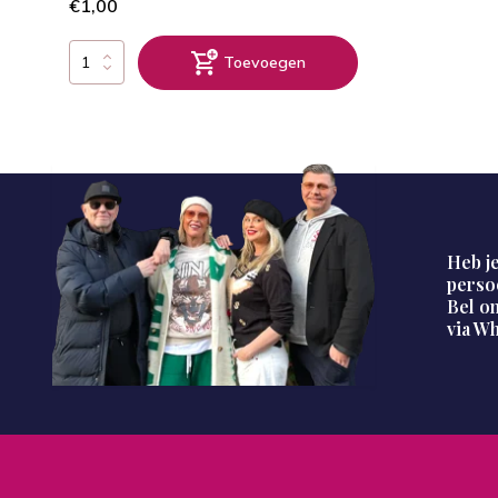
€1,00
Toevoegen
Heb je
perso
Bel on
via W