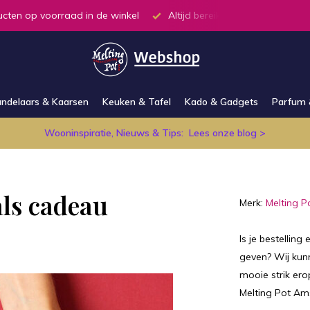
ucten op voorraad in de winkel
Altijd bereikbaar via E-mail e
ndelaars & Kaarsen
Keuken & Tafel
Kado & Gadgets
Parfum 
Wooninspiratie, Nieuws & Tips:
Lees onze blog >
als cadeau
Merk:
Melting P
Is je bestellin
geven? Wij kun
mooie strik ero
Melting Pot Am