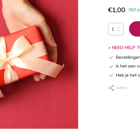
€1,00
363 p
> NEED HELP TO
Bestellinge
Is het een 
Heb je het 
Delen