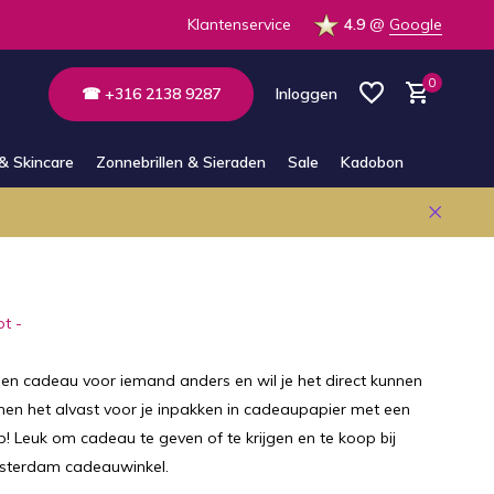
n Whatsapp
Klantenservice
4.9
@
Google
0
☎ +316 2138 9287
Inloggen
& Skincare
Zonnebrillen & Sieraden
Sale
Kadobon
Account aanmaken
Account aanmaken
ot -
g een cadeau voor iemand anders en wil je het direct kunnen
nen het alvast voor je inpakken in cadeaupapier met een
p! Leuk om cadeau te geven of te krijgen en te koop bij
sterdam cadeauwinkel.