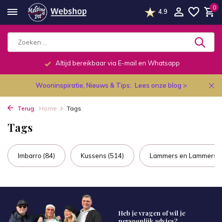
0
4.9
Altijd bereikbaar via E-mail en Whatsapp
Wooninspiratie, Nieuws & Tips:
Lees onze blog >
Terug
Home
Tags
Tags
Imbarro
(84)
Kussens
(514)
Lammers en Lammers
(
Heb je vragen of wil je
persoonlijk advies?