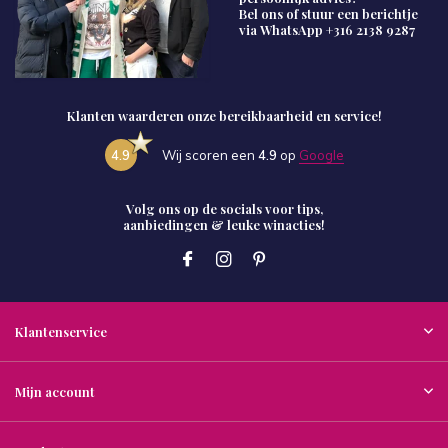
Bel ons of stuur een berichtje
via WhatsApp
+316 2138 9287
Klanten waarderen onze bereikbaarheid en service!
4.9
Wij scoren een
4.9
op
Google
Volg ons op de socials voor tips,
aanbiedingen & leuke winacties!
Klantenservice
Mijn account