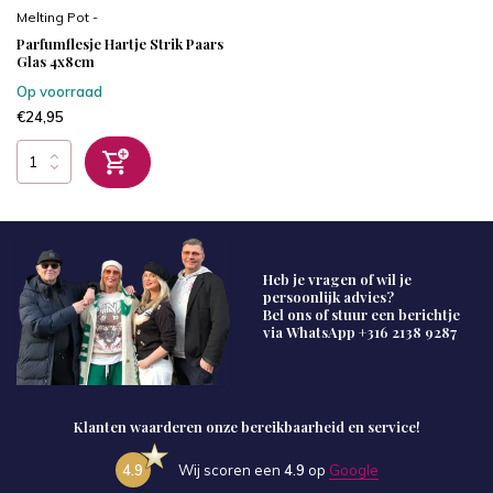
Melting Pot -
Parfumflesje Hartje Strik Paars
Glas 4x8cm
Op voorraad
€24,95
Heb je vragen of wil je
persoonlijk advies?
Bel ons of stuur een berichtje
via WhatsApp
+316 2138 9287
Klanten waarderen onze bereikbaarheid en service!
4.9
Wij scoren een
4.9
op
Google