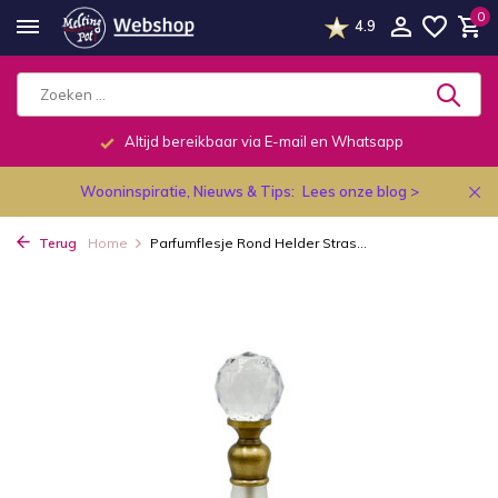
0
4.9
Altijd bereikbaar via E-mail en Whatsapp
Wooninspiratie, Nieuws & Tips:
Lees onze blog >
Terug
Home
Parfumflesje Rond Helder Stras...