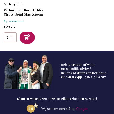
Melting Pot -
Parfumflesje Rond Helder
Strass Goud Glas 5x10cm
Op voorraad
€29,25
Heb je vragen of wil je
persoonlijk advies?
Bel ons of stuur een berichtje
via WhatsApp
+316 2138 9287
Klanten waarderen onze bereikbaarheid en service!
4.9
Wij scoren een
4.9
op
Google