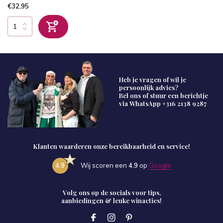
€32,95
Heb je vragen of wil je
persoonlijk advies?
Bel ons of stuur een berichtje
via WhatsApp
+316 2138 9287
Klanten waarderen onze bereikbaarheid en service!
4.9
Wij scoren een
4.9
op
Google
Volg ons op de socials voor tips,
aanbiedingen & leuke winacties!