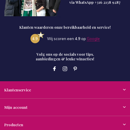
via WhatsApp
+316 2138 9287
Klanten waarderen onze bereikbaarheid en service!
4.9
Wij scoren een
4.9
op
Google
Volg ons op de socials voor tips,
aanbiedingen & leuke winacties!
Klantenservice
Mijn account
Producten