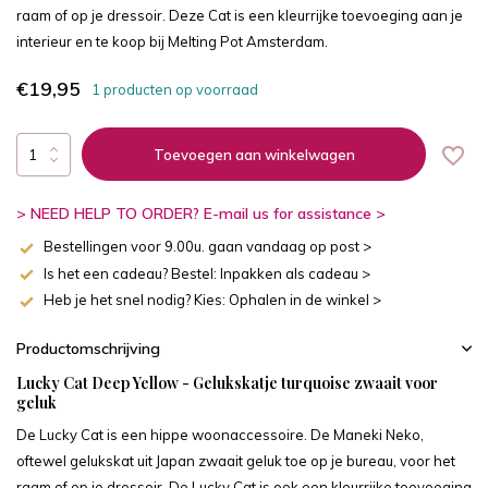
raam of op je dressoir. Deze Cat is een kleurrijke toevoeging aan je
interieur en te koop bij Melting Pot Amsterdam.
€19,95
1 producten op voorraad
Toevoegen aan winkelwagen
> NEED HELP TO ORDER? E-mail us for assistance >
Bestellingen voor 9.00u. gaan vandaag op post >
Is het een cadeau? Bestel: Inpakken als cadeau >
Heb je het snel nodig? Kies: Ophalen in de winkel >
Productomschrijving
Lucky Cat Deep Yellow -
Gelukskatje turquoise zwaait voor
geluk
De Lucky Cat is een hippe woonaccessoire. De Maneki Neko,
oftewel gelukskat uit Japan zwaait geluk toe op je bureau, voor het
raam of op je dressoir. De Lucky Cat is ook een kleurrijke toevoeging