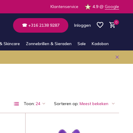
 de winkel
Altijd bereikbaar via E-mail en Whatsapp
Klantenservice
4.9
@
Google
0
☎ +316 2138 9287
Inloggen
& Skincare
Zonnebrillen & Sieraden
Sale
Kadobon
Account aanmaken
Account aanmaken
Toon:
Sorteren op: