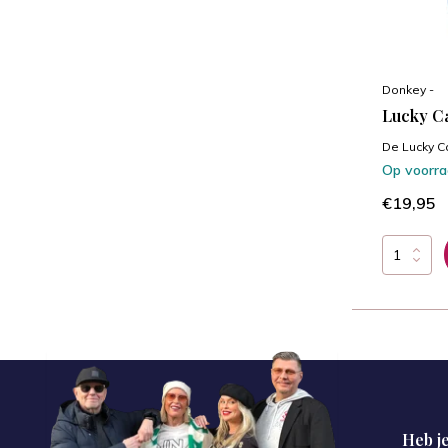
Donkey -
Lucky Ca
De Lucky C
Op voorr
€19,95
Heb je