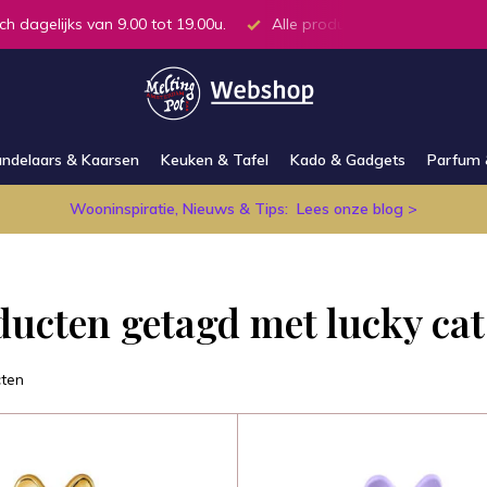
ch dagelijks van 9.00 tot 19.00u.
Alle producten op voorraad in
ndelaars & Kaarsen
Keuken & Tafel
Kado & Gadgets
Parfum 
Wooninspiratie, Nieuws & Tips:
Lees onze blog >
ducten getagd met lucky cat
ten