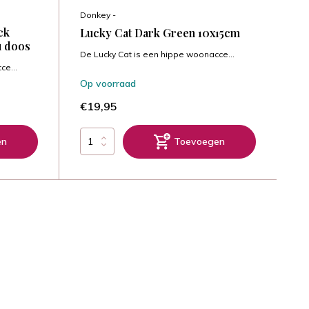
Donkey -
ck
Lucky Cat Dark Green 10x15cm
u doos
De Lucky Cat is een hippe woonacce...
ce...
Op voorraad
€19,95
en
Toevoegen