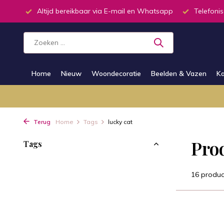
inkel
Altijd bereikbaar via E-mail en Whatsapp
Telefonis
Home
Nieuw
Woondecoratie
Beelden & Vazen
Ka
Terug
Home
Tags
lucky cat
Pro
Tags
16 produc