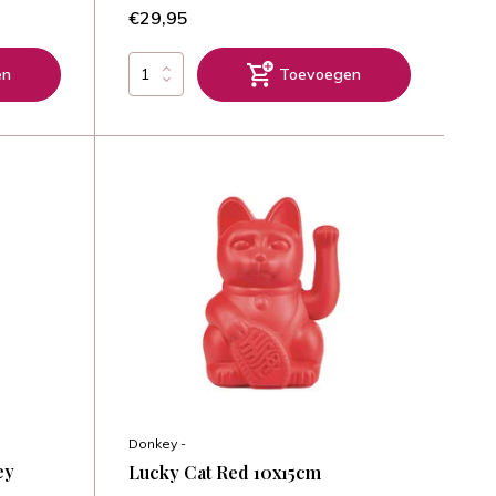
€29,95
en
Toevoegen
Donkey -
ey
Lucky Cat Red 10x15cm