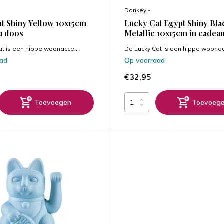
Donkey -
t Shiny Yellow 10x15cm
Lucky Cat Egypt Shiny Bla
u doos
Metallic 10x15cm in cadea
at is een hippe woonacce...
De Lucky Cat is een hippe woonac
aad
Op voorraad
€32,95
Toevoegen
Toevoeg