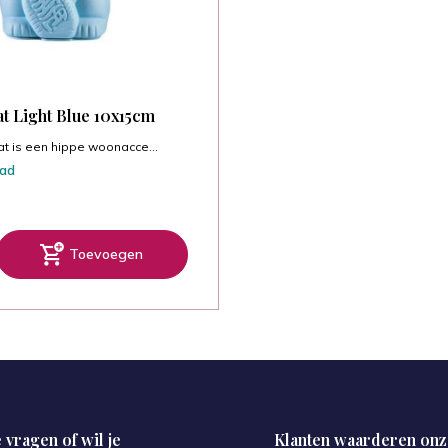
t Light Blue 10x15cm
at is een hippe woonacce...
aad
Toevoegen
 vragen of wil je
Klanten waarderen onz