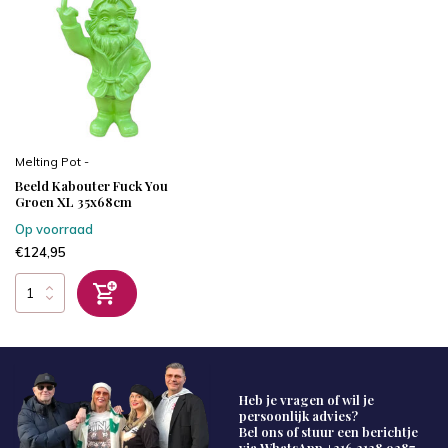
Melting Pot -
Beeld Kabouter Fuck You
Groen XL 35x68cm
Op voorraad
€124,95
Heb je vragen of wil je
persoonlijk advies?
Bel ons of stuur een berichtje
via WhatsApp
+316 2138 9287