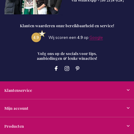
Klanten waarderen onze bereikbaarheid en service!
4.9
Wij scoren een
4.9
op
Google
Volg ons op de socials voor tips,
aanbiedingen & leuke winacties!
Klantenservice
Mijn account
Producten