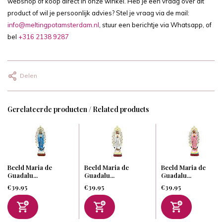
webshop of koop direct in onze winkel. Heb je een vraag over dit
product of wil je persoonlijk advies? Stel je vraag via de mail:
info@meltingpotamsterdam.nl
, stuur een berichtje via Whatsapp, of
bel
+316 2138 9287
Delen
Gerelateerde producten / Related products
Beeld Maria de
Beeld Maria de
Beeld Maria de
Guadalu...
Guadalu...
Guadalu...
€39,95
€39,95
€39,95