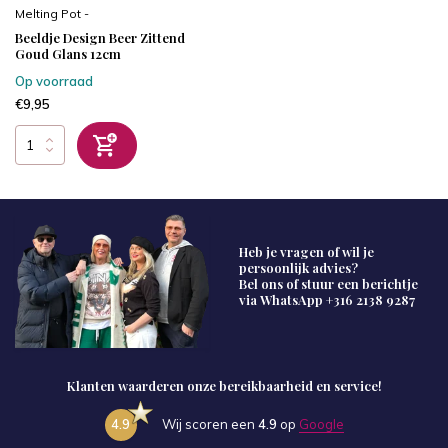
Melting Pot -
Beeldje Design Beer Zittend
Goud Glans 12cm
Op voorraad
€9,95
Heb je vragen of wil je
persoonlijk advies?
Bel ons of stuur een berichtje
via WhatsApp
+316 2138 9287
Klanten waarderen onze bereikbaarheid en service!
4.9
Wij scoren een
4.9
op
Google