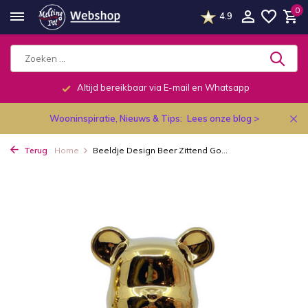
0
4.9
Altijd bereikbaar via E-mail en Whatsapp
Wooninspiratie, Nieuws & Tips:
Lees onze blog >
Terug
Home
Beeldje Design Beer Zittend Go...