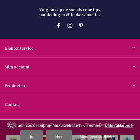
Volg ons op de socials voor tips,
aanbiedingen & leuke winacties!
Klantenservice
Mijn account
Producten
Contact
© 2026 Melting Pot Amsterdam - Theme By
DMWS
x
Plus+
Wij slaan cookies op om onze website te verbeteren. Is dat akkoord?
Ja
Nee
Meer over cookies »