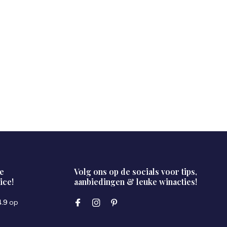
e
Volg ons op de socials voor tips,
ice!
aanbiedingen & leuke winacties!
4.9
op