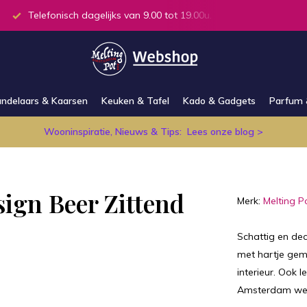
Telefonisch dagelijks van 9.00 tot 19.00u.
Alle producten
ndelaars & Kaarsen
Keuken & Tafel
Kado & Gadgets
Parfum 
Wooninspiratie, Nieuws & Tips:
Lees onze blog >
sign Beer Zittend
Merk:
Melting P
Schattig en de
met hartje gem
interieur. Ook 
Amsterdam web