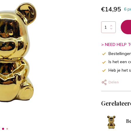
€14,95
6 p
> NEED HELP TO
Bestellinge
Is het een 
Heb je het 
Delen
Gerelateer
Be