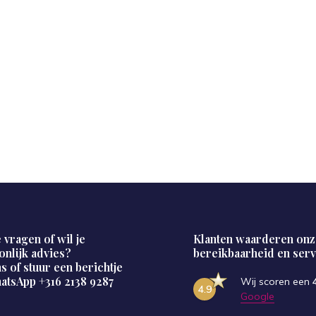
 vragen of wil je
Klanten waarderen onz
onlijk advies?
bereikbaarheid en serv
s of stuur een berichtje
hatsApp
+316 2138 9287
Wij scoren een
4.9
Google