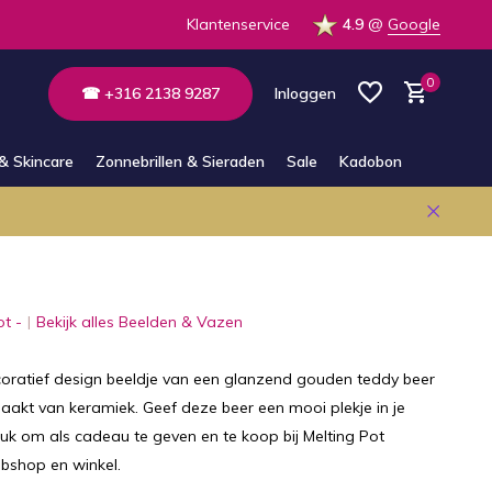
 op voorraad in de winkel
Klantenservice
4.9
@
Google
0
☎ +316 2138 9287
Inloggen
& Skincare
Zonnebrillen & Sieraden
Sale
Kadobon
Account aanmaken
Account aanmaken
ot -
Bekijk alles Beelden & Vazen
coratief design beeldje van een glanzend gouden teddy beer
aakt van keramiek. Geef deze beer een mooi plekje in je
leuk om als cadeau te geven en te koop bij Melting Pot
shop en winkel.