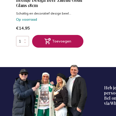
Beeldje Design Beer Zittend Goud
Glans 18cm
Schattig en decoratief design beel...
Op voorraad
€14,95
Toevoegen
Heb je
perso
Bel on
via W