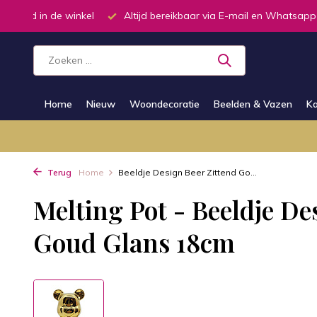
oorraad in de winkel
Altijd bereikbaar via E-mail en Whatsapp
Home
Nieuw
Woondecoratie
Beelden & Vazen
Ka
Terug
Home
Beeldje Design Beer Zittend Go...
Melting Pot - Beeldje De
Goud Glans 18cm