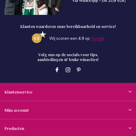
via WhatsApp
+316 2138 9287
Klanten waarderen onze bereikbaarheid en service!
4.9
Wij scoren een
4.9
op
Google
Volg ons op de socials voor tips,
aanbiedingen & leuke winacties!
Klantenservice
Mijn account
Producten