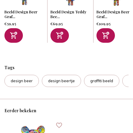
Beeld Design Beer
Beeld Design Teddy
Beeld Design Beer
Graf...
Bee...
Graf...
€59,95
€69,95
€109,95
Tags
design beer
design beertje
graffiti beeld
ha
Eerder bekeken