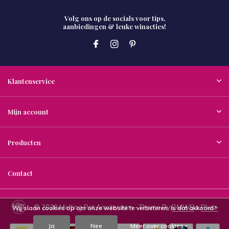
Volg ons op de socials voor tips,
aanbiedingen & leuke winacties!
Klantenservice
Mijn account
Producten
Contact
© 2026 Melting Pot Amsterdam - Theme By
DMWS
x
Plus+
Wij slaan cookies op om onze website te verbeteren. Is dat akkoord?
Ja
Nee
Meer over cookies »