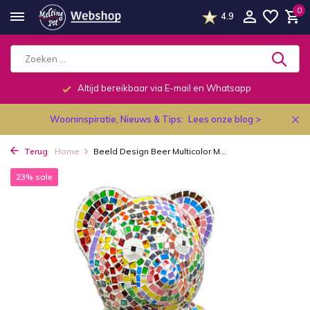
0
4.9
Altijd bereikbaar via E-mail en Whatsapp
Wooninspiratie, Nieuws & Tips:
Lees onze blog >
Terug
Home
Beeld Design Beer Multicolor M...
23% sale