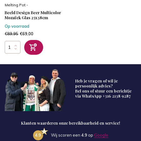
Melting Pot -
Beeld Design Beer Multicolor
Mozaïek Glas 25x38cm
Op voorraad
€89,95
€69,00
Heb je vragen of wil je
persoonlijk advies?
Bel ons of stuur een berichtje
via WhatsApp
+316 2138 9287
Klanten waarderen onze bereikbaarheid en service!
4.9
Wij scoren een
4.9
op
Google