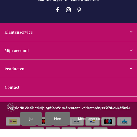
Klantenservice
Mijn account
Producten
Contact
© 2026 Melting Pot Amsterdam - Theme By
DMWS
x
Plus+
Wij slaan cookies op om onze website te verbeteren. Is dat akkoord?
Ja
Nee
Meer over cookies »