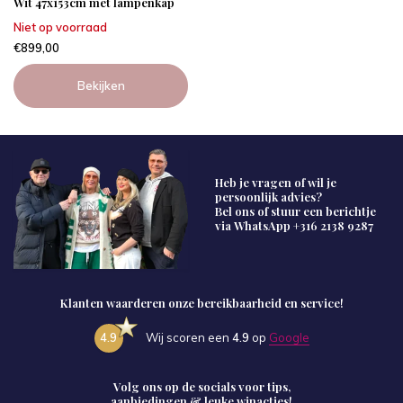
Wit 47x153cm met lampenkap
Niet op voorraad
€899,00
Bekijken
Heb je vragen of wil je
persoonlijk advies?
Bel ons of stuur een berichtje
via WhatsApp
+316 2138 9287
Klanten waarderen onze bereikbaarheid en service!
4.9
Wij scoren een
4.9
op
Google
Volg ons op de socials voor tips,
aanbiedingen & leuke winacties!