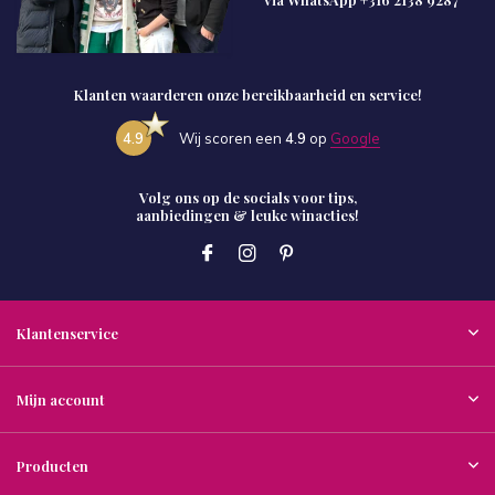
Klanten waarderen onze bereikbaarheid en service!
4.9
Wij scoren een
4.9
op
Google
Volg ons op de socials voor tips,
aanbiedingen & leuke winacties!
Klantenservice
Mijn account
Producten