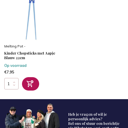
Melting Pot -
Kinder Chopsticks met Aapje
Blauw 22cm
Op voorraad
€7,95
Heb je vragen of wil je
persoonlijk advies?
Bel ons of stuur een berichtje
via WhatsApp
+316 2138 9287