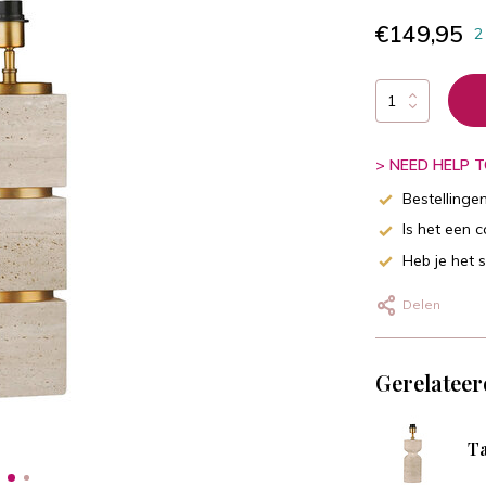
€149,95
2
> NEED HELP TO
Bestellinge
Is het een 
Heb je het 
Delen
Gerelateer
Ta