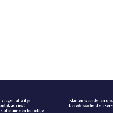
 vragen of wil je
Klanten waarderen onz
onlijk advies?
bereikbaarheid en serv
s of stuur een berichtje