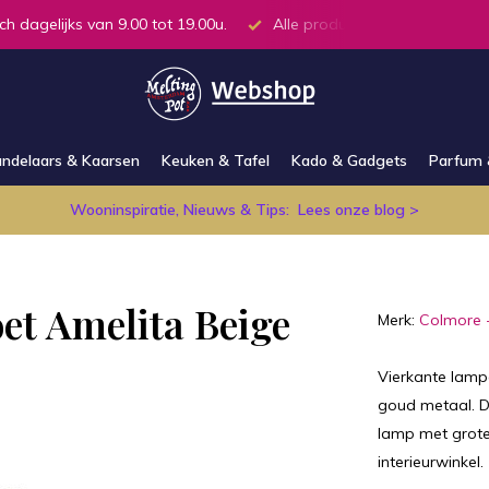
ch dagelijks van 9.00 tot 19.00u.
Alle producten op voorraad in
ndelaars & Kaarsen
Keuken & Tafel
Kado & Gadgets
Parfum 
Wooninspiratie, Nieuws & Tips:
Lees onze blog >
et Amelita Beige
Merk:
Colmore 
Vierkante lamp
goud metaal. De
lamp met grote
interieurwinkel.