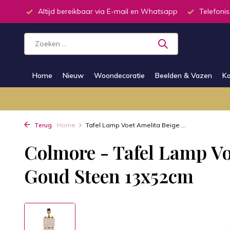
inkel
Altijd bereikbaar via E-mail en Whatsapp
Telefonis
Home
Nieuw
Woondecoratie
Beelden & Vazen
Ka
Terug
Home
Tafel Lamp Voet Amelita Beige ...
Colmore - Tafel Lamp Vo
Goud Steen 13x52cm