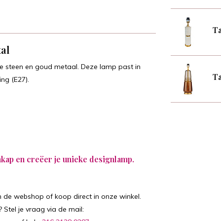
Ta
al
e steen en goud metaal. Deze lamp past in
Ta
ing (E27).
nkap
en creëer je unieke designlamp.
in de webshop of koop direct in onze winkel.
 Stel je vraag via de mail: