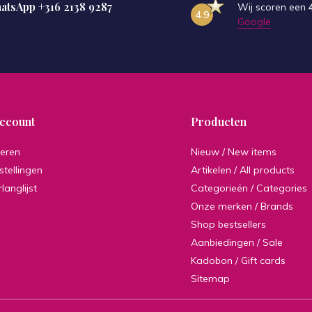
hatsApp
+316 2138 9287
Wij scoren een
4.9
Google
account
Producten
reren
Nieuw / New items
stellingen
Artikelen / All products
rlanglijst
Categorieën / Categories
Onze merken / Brands
Shop bestsellers
Aanbiedingen / Sale
Kadobon / Gift cards
Sitemap