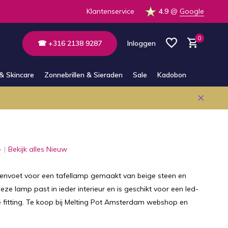
 de winkel
Altijd bereikbaar via E-mail en Whatsapp
Klantenservice
4.9
@
Google
0
☎ +316 2138 9287
Inloggen
& Skincare
Zonnebrillen & Sieraden
Sale
Kadobon
Account aanmaken
Account aanmaken
-
Bekijk alles Nieuw
envoet voor een tafellamp gemaakt van beige steen en
ze lamp past in ieder interieur en is geschikt voor een led-
 fitting. Te koop bij Melting Pot Amsterdam webshop en