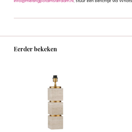
info@meltingpotamsterdam.nl
, stuur een berichtje via What
Eerder bekeken