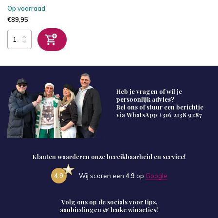
Op voorraad
€89,95
Heb je vragen of wil je
persoonlijk advies?
Bel ons of stuur een berichtje
via WhatsApp
+316 2138 9287
Klanten waarderen onze bereikbaarheid en service!
4.9
Wij scoren een
4.9
op
Google
Volg ons op de socials voor tips,
aanbiedingen & leuke winacties!