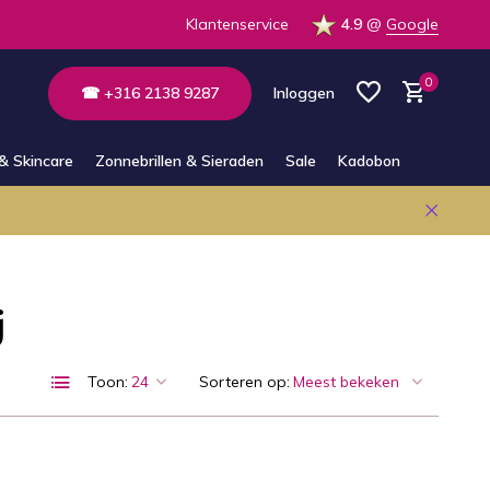
 op voorraad in de winkel
Klantenservice
4.9
@
Google
0
☎ +316 2138 9287
Inloggen
& Skincare
Zonnebrillen & Sieraden
Sale
Kadobon
Account aanmaken
Account aanmaken
j
Toon:
Sorteren op: