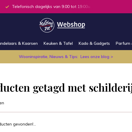
Telefonisch dagelijks van 9.00 tot 19.00u.
Alle producten
ndelaars & Kaarsen
Keuken & Tafel
Kado & Gadgets
Parfum 
Wooninspiratie, Nieuws & Tips:
Lees onze blog >
ducten getagd met schilderi
en
ucten gevonden!...