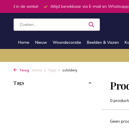
oorraad in de winkel
Altijd bereikbaar via E-mail en Whatsapp
Home
Nieuw
Woondecoratie
Beelden & Vazen
Ka
Terug
Home
Tags
schilderij
Pro
Tags
0 product
Geen prod