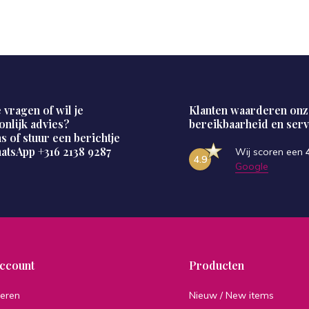
 vragen of wil je
Klanten waarderen onz
onlijk advies?
bereikbaarheid en serv
s of stuur een berichtje
hatsApp
+316 2138 9287
Wij scoren een
4.9
Google
account
Producten
reren
Nieuw / New items