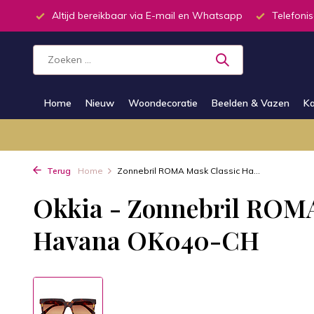
inkel
Altijd bereikbaar via E-mail en Whatsapp
Telefonis
Home
Nieuw
Woondecoratie
Beelden & Vazen
Ka
Terug
Home
Zonnebril ROMA Mask Classic Ha...
Okkia - Zonnebril ROMA
Havana OK040-CH