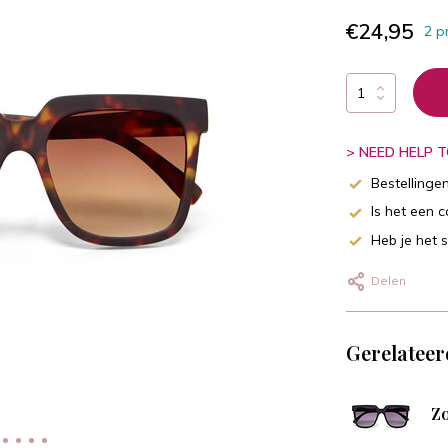
€24,95
2 p
> NEED HELP TO
Bestellinge
Is het een 
Heb je het 
Delen
Gerelateer
Zo