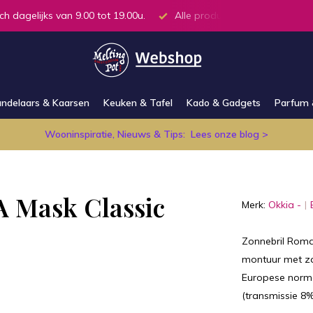
ch dagelijks van 9.00 tot 19.00u.
Alle producten op voorraad in
ndelaars & Kaarsen
Keuken & Tafel
Kado & Gadgets
Parfum 
Wooninspiratie, Nieuws & Tips:
Lees onze blog >
 Mask Classic
Merk:
Okkia -
Zonnebril Roma
montuur met za
Europese normen
(transmissie 8