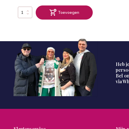
Toevoegen
Heb je
perso
Bel on
via W
Klantenservice
Mijn 