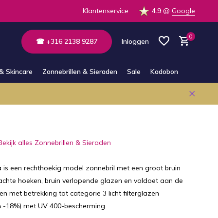
 de winkel
Altijd bereikbaar via E-mail en Whatsapp
Klantenservice
4.9
@
Google
0
☎ +316 2138 9287
Inloggen
& Skincare
Zonnebrillen & Sieraden
Sale
Kadobon
Account aanmaken
Account aanmaken
Bekijk alles Zonnebrillen & Sieraden
 is een rechthoekig model zonnebril met een groot bruin
chte hoeken, bruin verlopende glazen en voldoet aan de
 met betrekking tot categorie 3 licht filterglazen
% -18%) met UV 400-bescherming.