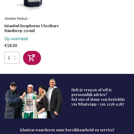
Atelier Rebul -
Istanbul Bosphorus Vloeibare
Handzeep 250ml
Op voorraad
€18,00
Heb je vragen of wil je
persoonlijk advies?
Bel ons of stuur een berichtje
via WhatsApp
+316 2138 9287
Klanten waarderen onze bereikbaarheid en service!