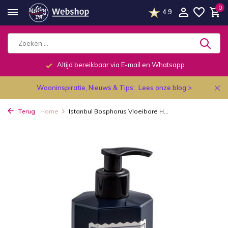
0
4.9
Altijd bereikbaar via E-mail en Whatsapp
Wooninspiratie, Nieuws & Tips:
Lees onze blog >
Terug
Home
Istanbul Bosphorus Vloeibare H...