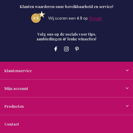
Klanten waarderen onze bereikbaarheid en service!
4.9
Wij scoren een
4.9
op
Google
Volg ons op de socials voor tips,
aanbiedingen & leuke winacties!
Klantenservice
Mijn account
Producten
Contact