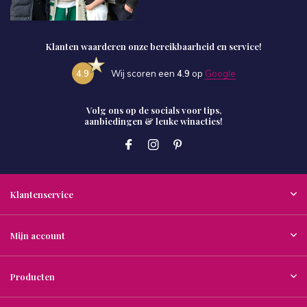
Klanten waarderen onze bereikbaarheid en service!
4.9
Wij scoren een
4.9
op
Google
Volg ons op de socials voor tips,
aanbiedingen & leuke winacties!
Klantenservice
Mijn account
Producten