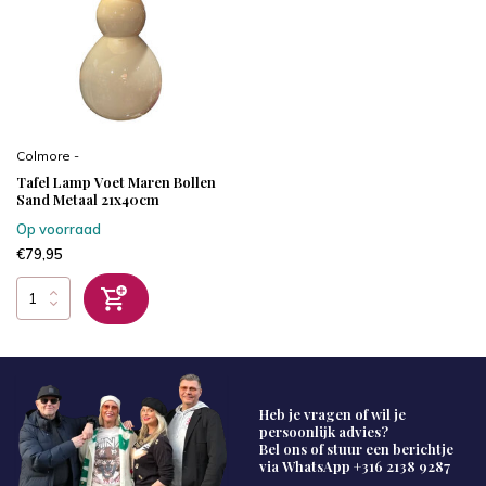
Colmore -
Tafel Lamp Voet Maren Bollen
Sand Metaal 21x40cm
Op voorraad
€79,95
Heb je vragen of wil je
persoonlijk advies?
Bel ons of stuur een berichtje
via WhatsApp
+316 2138 9287