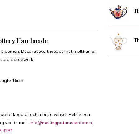
Th
Pottery Handmade
Th
en bloemen. Decoratieve theepot met melkkan en
zuurd aardewerk.
Hoogte 16cm
hop of koop direct in onze winkel. Heb je een
ag via de mail:
info@meltingpotamsterdam.nl
,
8 9287