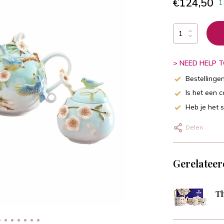
€124,50
1
> NEED HELP TO
Bestellinge
Is het een 
Heb je het 
Delen
Gerelateer
Th