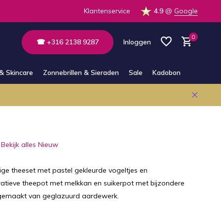
 op voorraad in de winkel
Klantenservice
4.9
@
Google
0
☎ +316 2138 9287
Inloggen
& Skincare
Zonnebrillen & Sieraden
Sale
Kadobon
Account aanmaken
Account aanmaken
Bekijk alles Nieuw
ige theeset met pastel gekleurde vogeltjes en
atieve theepot met melkkan en suikerpot met bijzondere
dgemaakt van geglazuurd aardewerk.