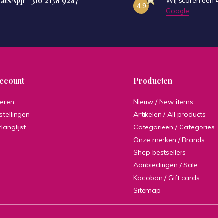
hatsApp
+316 2138 9287
Wij scoren een
4.9
Google
account
Producten
reren
Nieuw / New items
stellingen
Artikelen / All products
rlanglijst
Categorieën / Categories
Onze merken / Brands
Shop bestsellers
Aanbiedingen / Sale
Kadobon / Gift cards
Sitemap