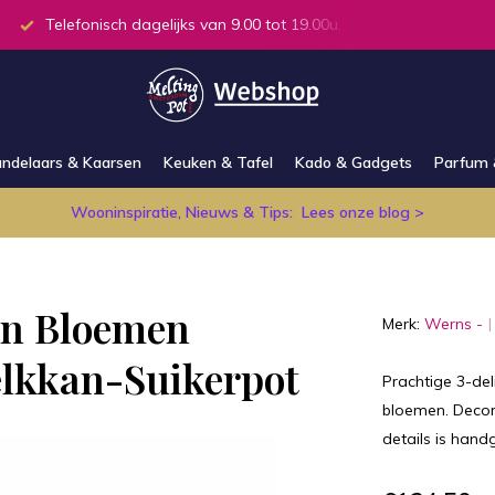
Telefonisch dagelijks van 9.00 tot 19.00u.
Alle producten
ndelaars & Kaarsen
Keuken & Tafel
Kado & Gadgets
Parfum 
Wooninspiratie, Nieuws & Tips:
Lees onze blog >
en Bloemen
Merk:
Werns -
elkkan-Suikerpot
Prachtige 3-del
bloemen. Decor
details is han