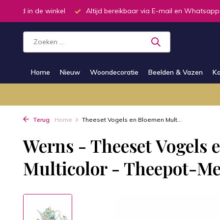
oorraad in de winkel
Altijd bereikbaar via E-mail en Whatsapp
Home
Nieuw
Woondecoratie
Beelden & Vazen
Ka
Terug
Home
Theeset Vogels en Bloemen Mult...
Werns - Theeset Vogels 
Multicolor - Theepot-M