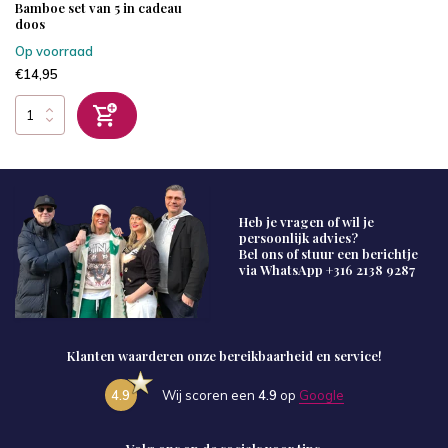
Bamboe set van 5 in cadeau
doos
Op voorraad
€14,95
Heb je vragen of wil je
persoonlijk advies?
Bel ons of stuur een berichtje
via WhatsApp
+316 2138 9287
Klanten waarderen onze bereikbaarheid en service!
4.9
Wij scoren een
4.9
op
Google