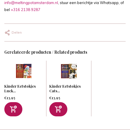
info@meltingpotamsterdam.nl
, stuur een berichtje via Whatsapp, of
bel
+316 2138 9287
Delen
Gerelateerde producten / Related products
Kinder Eetstokjes
Kinder Eetstokjes
Luck...
Cats...
€13,95
€13,95