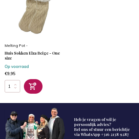
Melting Pot -
Huis Sokken Elza Beige - One
size
Op voorraad
€9,95
Heb je vragen of wil je
persoonlijk advies?
Bel ons of stuur een berichtje
via WhatsApp
+316 2138 9287